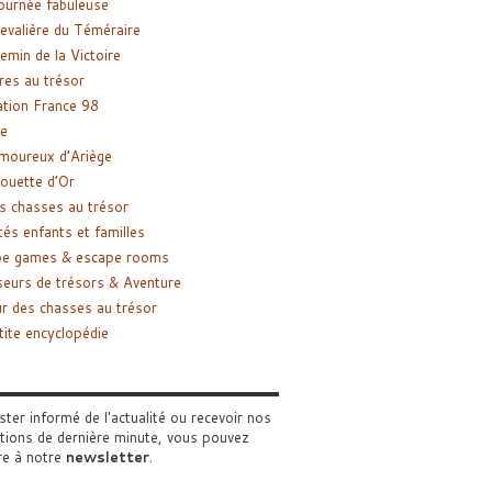
ournée fabuleuse
evalière du Téméraire
emin de la Victoire
res au trésor
tion France 98
e
moureux d’Ariège
ouette d’Or
s chasses au trésor
tés enfants et familles
pe games & escape rooms
eurs de trésors & Aventure
r des chasses au trésor
tite encyclopédie
ster informé de l'actualité ou recevoir nos
tions de dernière minute, vous pouvez
re à notre
newsletter
.