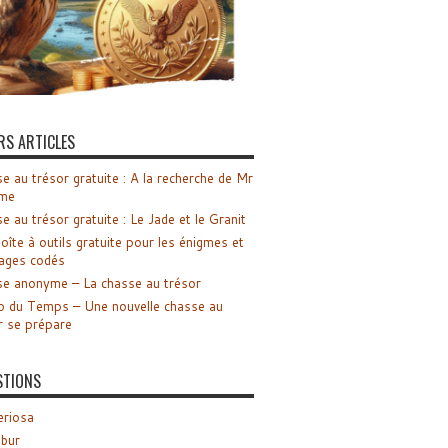
RS ARTICLES
e au trésor gratuite : A la recherche de Mr
me
e au trésor gratuite : Le Jade et le Granit
oîte à outils gratuite pour les énigmes et
ages codés
e anonyme – La chasse au trésor
o du Temps – Une nouvelle chasse au
r se prépare
STIONS
riosa
ibur