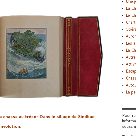
Une j
La Ch
Le Ch
Chart
Opéra
Auror
Les a
La Ch
Autre
Activi
Esca
Chass
Autou
La pe
Pour re
a chasse au trésor
Dans le sillage de Sindbad
.
informa
souscri
nvolution
.