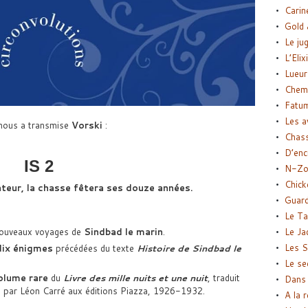
Carin
Gold 
Le ju
L’Elix
Lueur
Chemi
Fatu
Les a
nous a transmise
Vorski
:
Chas
D’enc
IS 2
N-Zo
Chick
nteur, la chasse fêtera ses douze années.
Guard
Le Ta
nouveaux voyages de
Sindbad le marin
.
Le Ja
Les S
dix énigmes
précédées du texte
Histoire de Sindbad le
Le se
olume rare
du
Livre des mille nuits et une nuit
, traduit
Dans 
é par Léon Carré aux éditions Piazza, 1926-1932.
A la 