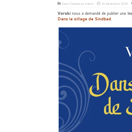
Dans
Chasses au trésor
14 décembre 2024
Vorski
nous a demandé de publier une I
n
Dans le sillage de Sindbad
.