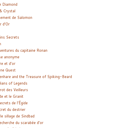
e Diamond
& Crystal
gement de Salomon
ir d’Or
ns Secrets
m
ventures du capitaine Ronan
se anonyme
re et d’or
ne Quest
enhare and the Treasure of Spiking-Beard
ians of Legends
rot des Veilleurs
de et le Granit
ecrets de l’Égide
cret du destrier
le sillage de Sindbad
recherche du scarabée d’or