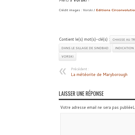
Merci à
Vorski
!
Crédit images : Vorski /
Editions Circonvoluti
Contient le(s) mot(s)-clé(s) :
CHASSE AU T
DANS LE SILLAGE DE SINDBAD
INDICATION
VORSKI
Précédent :
La météorite de Maryborough
LAISSER UNE RÉPONSE
Votre adresse email ne sera pas publiée