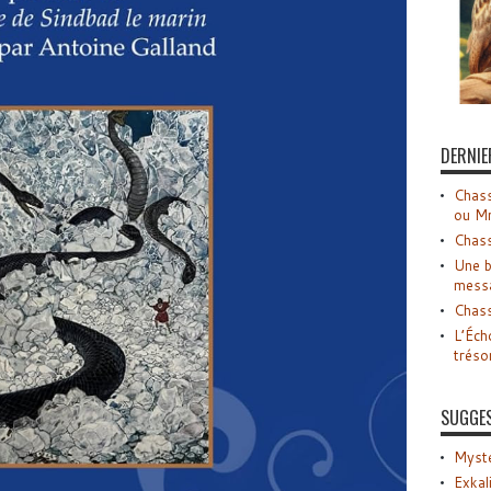
DERNIE
Chass
ou M
Chass
Une b
mess
Chass
L’Éch
tréso
SUGGE
Myste
Exkal