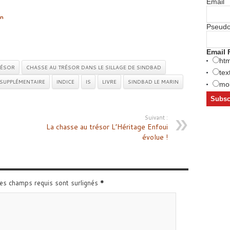
Email
on
Pseud
Email 
htm
RÉSOR
CHASSE AU TRÉSOR DANS LE SILLAGE DE SINDBAD
tex
 SUPPLÉMENTAIRE
INDICE
IS
LIVRE
SINDBAD LE MARIN
mob
Suivant :
La chasse au trésor L’Héritage Enfoui
évolue !
Les champs requis sont surlignés
*