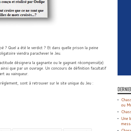
pé ? Quel a été le verdict ? Et dans quelle prison la peine
igatoire viendra parachever le Jeu.
xactitude désignera la gagnante ou le gagnant récompensé(e)
ainsi que par un ouvrage. Un concours de définition facultatif
ert au vainqueur.
èglement, sont à retrouver sur le site unique du Jeu :
DERNIE
Chass
ou M
Chass
Une b
mess
Chass