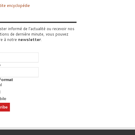
tite encyclopédie
ster informé de l'actualité ou recevoir nos
tions de dernière minute, vous pouvez
re à notre
newsletter
.
o
Format
l
t
ile