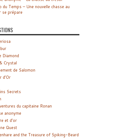
o du Temps – Une nouvelle chasse au
r se prépare
STIONS
riosa
ibur
e Diamond
& Crystal
gement de Salomon
ir d’Or
ns Secrets
m
ventures du capitaine Ronan
se anonyme
re et d’or
ne Quest
enhare and the Treasure of Spiking-Beard