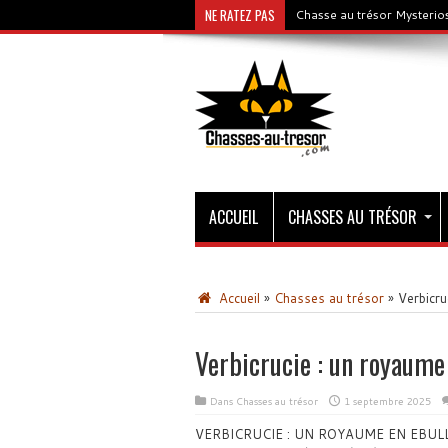
NE RATEZ PAS
Chasse au trésor Mysterios
ACCUEIL
CHASSES AU TRÉSOR
Accueil
»
Chasses au trésor
»
Verbicru
Verbicrucie : un royaume 
Dans
Chasses au trésor
1 septembre 2025
VERBICRUCIE : UN ROYAUME EN EBULLITIO