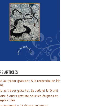
RS ARTICLES
e au trésor gratuite : A la recherche de Mr
me
e au trésor gratuite : Le Jade et le Granit
oîte à outils gratuite pour les énigmes et
ages codés
e anonyme – La chasse au trésor