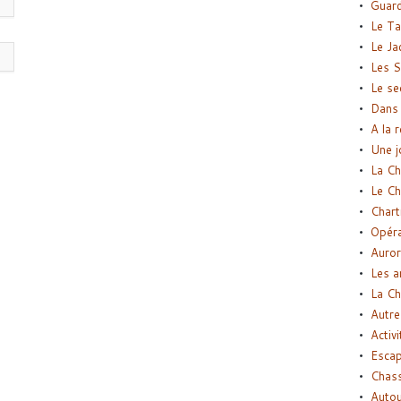
Guard
Le Ta
Le Ja
Les S
Le se
Dans 
A la 
Une j
La Ch
Le Ch
Chart
Opéra
Auror
Les a
La Ch
Autre
Activi
Esca
Chass
Autou