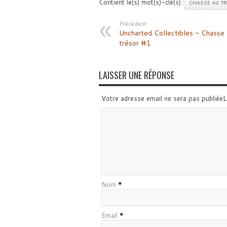
Contient le(s) mot(s)-clé(s) :
CHASSE AU T
Précédent :
Uncharted Collectibles – Chasse 
trésor #1
LAISSER UNE RÉPONSE
Votre adresse email ne sera pas publiée
Nom
*
Email
*