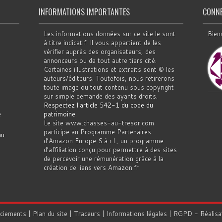
INFORMATIONS IMPORTANTES
CONN
Les informations données sur ce site le sont
Bien
à titre indicatif. Il vous appartient de les
vérifier auprès des organisateurs, des
annonceurs ou de tout autre tiers cité.
Certaines illustrations et extraits sont © les
auteurs/éditeurs. Toutefois, nous retirerons
toute image ou tout contenu sous copyright
sur simple demande des ayants droits.
Respectez l'article 542-1 du code du
e
patrimoine
.
Le site www.chasses-au-tresor.com
participe au Programme Partenaires
au
d’Amazon Europe S.à r.l., un programme
d’affiliation conçu pour permettre à des sites
de percevoir une rémunération grâce à la
création de liens vers Amazon.fr
rciements
|
Plan du site
|
Traceurs
|
Informations légales
|
RGPD
- Réalisa