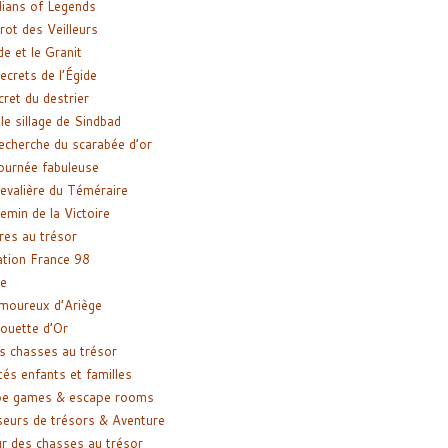
ians of Legends
rot des Veilleurs
de et le Granit
ecrets de l’Égide
cret du destrier
le sillage de Sindbad
recherche du scarabée d’or
ournée fabuleuse
evalière du Téméraire
emin de la Victoire
res au trésor
tion France 98
e
moureux d’Ariège
ouette d’Or
s chasses au trésor
tés enfants et familles
pe games & escape rooms
eurs de trésors & Aventure
r des chasses au trésor