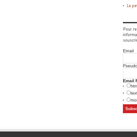
La pe
Pour re
informa
souscri
Email
Pseud
Email 
htm
tex
mob