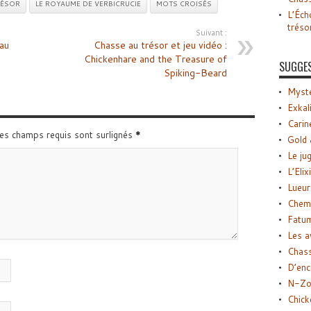
RÉSOR
LE ROYAUME DE VERBICRUCIE
MOTS CROISÉS
L’Éch
tréso
Suivant :
au
Chasse au trésor et jeu vidéo :
Chickenhare and the Treasure of
SUGGE
Spiking-Beard
Myste
Exkal
Carin
Les champs requis sont surlignés
*
Gold 
Le ju
L’Elix
Lueur
Chemi
Fatu
Les a
Chas
D’enc
N-Zo
Chick