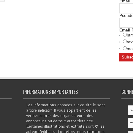
Email
Pseud
Email 
htm
tex
mob
INFORMATIONS IMPORTANTES
CONN
Les informations données sur ce site le sont
à titre indicatif. Il vous appartient de les
vérifier auprès des organisateurs, des
annonceurs ou de tout autre tiers cité.
Certaines illustrations et extraits sont © les
auteurs/éditeurs. Toutefois, nous retirerons