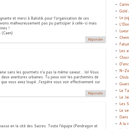
Carin
Gold 
Le ju
gnante et merci à Balistik pour l’organisation de ces
avons malheureusement pas pu participer à celle-ci mais
L’Elix
ines !
Lueur
 (Caen)
Chemi
Répondre
Fatu
Les a
Chas
D’enc
N-Zo
ine sans les gourmets n’a pas la même saveur… lol Vous
é deux aventures urbaines. Tu peux voir les parchemins de
Chick
ce que vous avez loupé. J’espère vous voir effectivement sur
Guard
Le Ta
Répondre
Le Ja
Les S
Le se
Dans 
A la 
hasse en la cité des Sacres. Toute l’équipe (Pendragon et