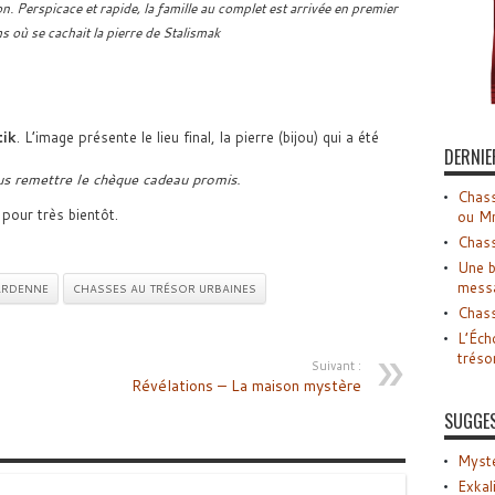
n. Perspicace et rapide, la famille au complet est arrivée en premier
s où se cachait la pierre de Stalismak
tik
. L’image présente le lieu final, la pierre (bijou) qui a été
DERNIE
us remettre le chèque cadeau promis.
Chass
our très bientôt.
ou M
Chass
Une b
mess
ARDENNE
CHASSES AU TRÉSOR URBAINES
Chass
L’Éch
tréso
Suivant :
Révélations – La maison mystère
SUGGE
Myste
Exkal