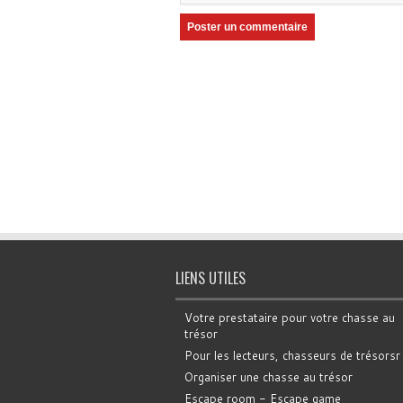
LIENS UTILES
Votre prestataire pour votre chasse au
trésor
Pour les lecteurs, chasseurs de trésorsr
Organiser une chasse au trésor
Escape room - Escape game