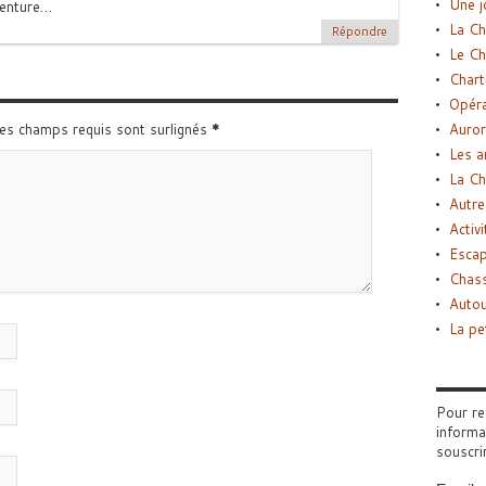
Une j
venture…
La Ch
Répondre
Le Ch
Chart
Opéra
Les champs requis sont surlignés
*
Auror
Les a
La Ch
Autre
Activi
Esca
Chass
Autou
La pe
Pour re
informa
souscri