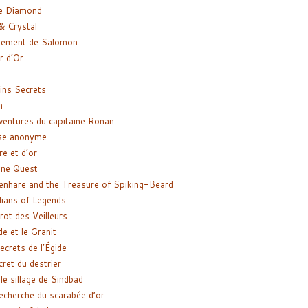
e Diamond
& Crystal
gement de Salomon
ir d’Or
ns Secrets
m
ventures du capitaine Ronan
se anonyme
re et d’or
ne Quest
enhare and the Treasure of Spiking-Beard
ians of Legends
rot des Veilleurs
de et le Granit
ecrets de l’Égide
cret du destrier
le sillage de Sindbad
recherche du scarabée d’or