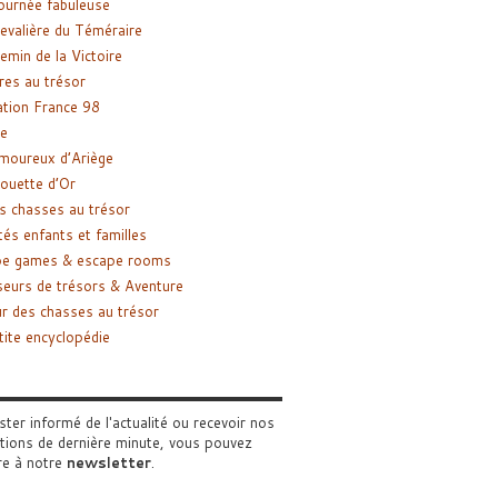
ournée fabuleuse
evalière du Téméraire
emin de la Victoire
res au trésor
tion France 98
e
moureux d’Ariège
ouette d’Or
s chasses au trésor
tés enfants et familles
pe games & escape rooms
eurs de trésors & Aventure
r des chasses au trésor
tite encyclopédie
ster informé de l'actualité ou recevoir nos
tions de dernière minute, vous pouvez
re à notre
newsletter
.