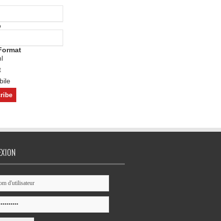
o
Format
l
t
ile
EXION