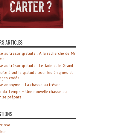
RS ARTICLES
e au trésor gratuite : A la recherche de Mr
me
e au trésor gratuite : Le Jade et le Granit
oîte à outils gratuite pour les énigmes et
ages codés
e anonyme – La chasse au trésor
o du Temps – Une nouvelle chasse au
r se prépare
STIONS
riosa
ibur