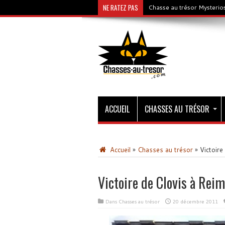
NE RATEZ PAS
Chasse au trésor Mysterios
ACCUEIL
CHASSES AU TRÉSOR
Accueil
»
Chasses au trésor
»
Victoire
Victoire de Clovis à Rei
Dans
Chasses au trésor
20 décembre 2011