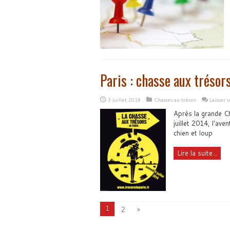
Paris : chasse aux trésor
3 juillet 2014
Chasses au trésor
Laisser
Après la grande C
juillet 2014, l'av
chien et loup
Lire la suite...
1
2
»