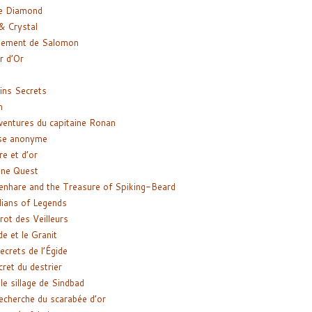
e Diamond
& Crystal
gement de Salomon
ir d’Or
ns Secrets
m
ventures du capitaine Ronan
se anonyme
re et d’or
ne Quest
enhare and the Treasure of Spiking-Beard
ians of Legends
rot des Veilleurs
de et le Granit
ecrets de l’Égide
cret du destrier
le sillage de Sindbad
recherche du scarabée d’or