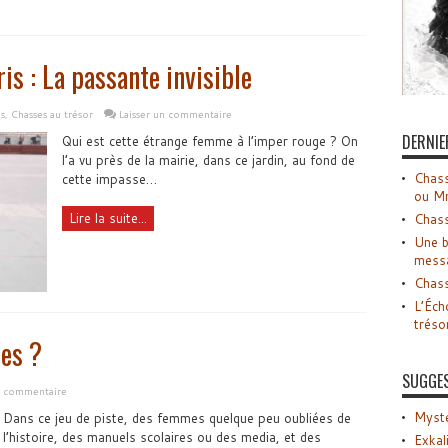
ris : La passante invisible
s
,
Chasses au trésor
Laisser un commentaire
DERNIE
Qui est cette étrange femme à l’imper rouge ? On
l’a vu près de la mairie, dans ce jardin, au fond de
Chass
cette impasse…
ou M
Lire la suite...
Chass
Une b
mess
Chass
L’Éch
tréso
es ?
SUGGE
n commentaire
Myste
Dans ce jeu de piste, des femmes quelque peu oubliées de
l’histoire, des manuels scolaires ou des media, et des
Exkal