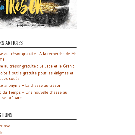
RS ARTICLES
e au trésor gratuite : A la recherche de Mr
me
e au trésor gratuite : Le Jade et le Granit
oîte à outils gratuite pour les énigmes et
ages codés
e anonyme – La chasse au trésor
o du Temps – Une nouvelle chasse au
r se prépare
STIONS
riosa
ibur