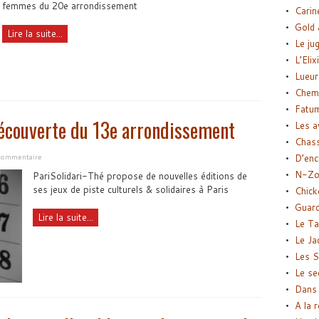
femmes du 20e arrondissement
Carin
Gold 
Lire la suite...
Le ju
L’Elix
Lueur
Chemi
Fatu
 découverte du 13e arrondissement
Les a
Chas
commentaire
D’enc
N-Zo
PariSolidari-Thé propose de nouvelles éditions de
ses jeux de piste culturels & solidaires à Paris
Chick
Guard
Lire la suite...
Le Ta
Le Ja
Les S
Le se
Dans 
A la 