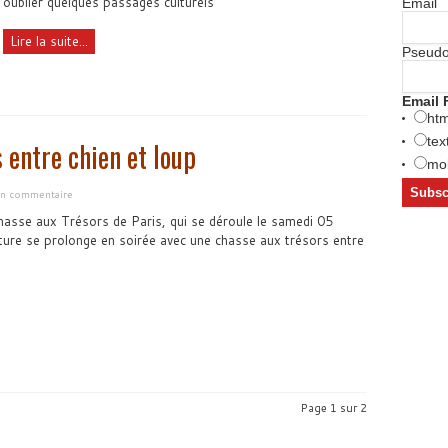
oublier quelques passages culturels
Email
Lire la suite...
Pseud
Email 
htm
tex
s entre chien et loup
mob
 un commentaire
hasse aux Trésors de Paris, qui se déroule le samedi 05
enture se prolonge en soirée avec une chasse aux trésors entre
Page 1 sur 2