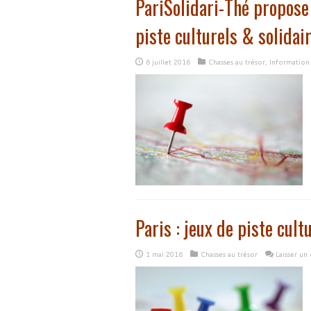
PariSolidari-Thé propose 
piste culturels & solidai
6 juillet 2016
Chasses au trésor
,
Information
Paris : jeux de piste cult
1 mai 2016
Chasses au trésor
Laisser un