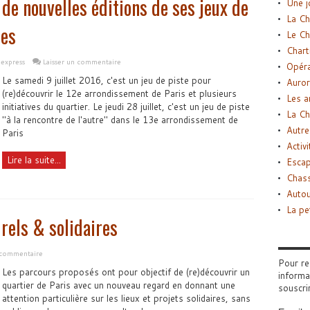
de nouvelles éditions de ses jeux de
Une j
La Ch
res
Le Ch
Chart
 express
Laisser un commentaire
Opéra
Le samedi 9 juillet 2016, c'est un jeu de piste pour
Auror
(re)découvrir le 12e arrondissement de Paris et plusieurs
Les a
initiatives du quartier. Le jeudi 28 juillet, c'est un jeu de piste
La Ch
"à la rencontre de l'autre" dans le 13e arrondissement de
Autre
Paris
Activi
Lire la suite...
Esca
Chass
Autou
La pe
urels & solidaires
 commentaire
Pour re
Les parcours proposés ont pour objectif de (re)découvrir un
informa
quartier de Paris avec un nouveau regard en donnant une
souscri
attention particulière sur les lieux et projets solidaires, sans