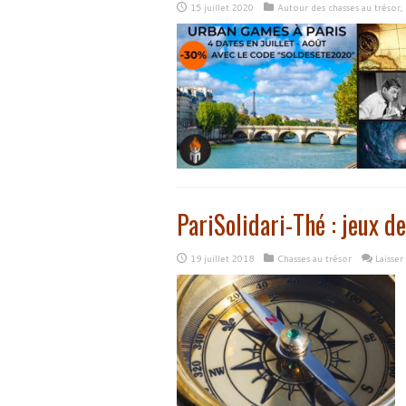
15 juillet 2020
Autour des chasses au trésor
,
PariSolidari-Thé : jeux de
19 juillet 2018
Chasses au trésor
Laisse