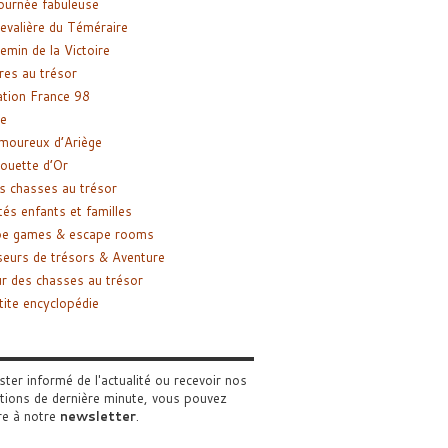
ournée fabuleuse
evalière du Téméraire
emin de la Victoire
res au trésor
tion France 98
e
moureux d’Ariège
ouette d’Or
s chasses au trésor
tés enfants et familles
pe games & escape rooms
eurs de trésors & Aventure
r des chasses au trésor
tite encyclopédie
ster informé de l'actualité ou recevoir nos
tions de dernière minute, vous pouvez
re à notre
newsletter
.