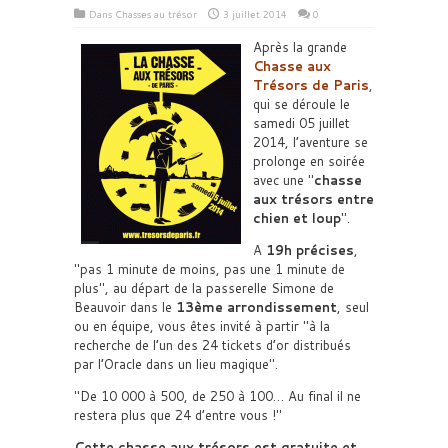
Dans
Chasses au trésor
3 juillet 2014
0
Après la grande
Chasse aux
Trésors de Paris
,
qui se déroule le
samedi 05 juillet
2014, l’aventure se
prolonge en soirée
avec une
chasse
aux trésors entre
chien et loup
.
A
19h précises
,
pas 1 minute de moins, pas une 1 minute de
plus
, au départ de la passerelle Simone de
Beauvoir dans le
13ème arrondissement
, seul
ou en équipe, vous êtes invité à partir
à la
recherche de l’un des 24 tickets d’or distribués
par l’Oracle dans un lieu magique
.
De 10 000 à 500, de 250 à 100… Au final il ne
restera plus que 24 d’entre vous !
Cette chasse aux trésors est gratuite et