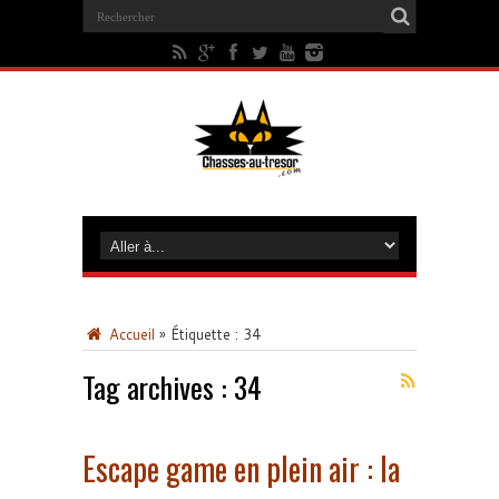
Accueil
»
Étiquette :
34
Tag archives :
34
Escape game en plein air : la