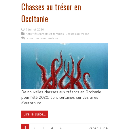
Chasses au trésor en
Occitanie
7 juillet 2020
Activités enfants et familles
,
Chasses au trésor
Laisser un commentaire
De nouvelles chasses aux trésors en Occitanie
pour l'été 2020, dont certaines sur des aires
d'autoroute
Lire la suite...
1
2
3
4
»
Page 1 sur 4