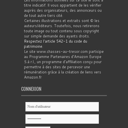
Les informations données sur ce site le sont à
titre indicatif. Il vous appartient de les vérifier
auprès des organisateurs, des annonceurs ou
de tout autre tiers cité.
Certaines illustrations et extraits sont © les
auteurs/éditeurs. Toutefois, nous retirerons
toute image ou tout contenu sous copyright
sur simple demande des ayants droits.
Respectez l'article 542-1 du code du
patrimoine
.
Le site www.chasses-au-tresor.com participe
au Programme Partenaires d’Amazon Europe
S.à r.l., un programme d’affiliation conçu pour
permettre à des sites de percevoir une
rémunération grâce à la création de liens vers
Amazon.fr
CONNEXION