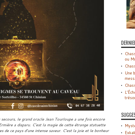
DERNIE
Chass
ou M
Chass
Une b
mess
Chass
L’Éch
tréso
SUGGE
u secours, le grand oracle Jean Tourloupe a une fois encore
Ermière a disparu. C’est la magie de cette étrange statuette
Myste
s de ce pays d’une intense saveur. C’est la joie et le bonheur
Exkal