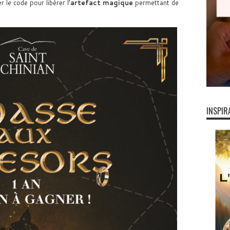
r le code pour libérer l’
artefact magique
permettant de
INSPIR