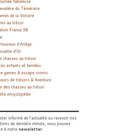
ournée fabuleuse
evalière du Téméraire
emin de la Victoire
res au trésor
tion France 98
e
moureux d’Ariège
ouette d’Or
s chasses au trésor
tés enfants et familles
pe games & escape rooms
eurs de trésors & Aventure
r des chasses au trésor
tite encyclopédie
ster informé de l'actualité ou recevoir nos
tions de dernière minute, vous pouvez
re à notre
newsletter
.