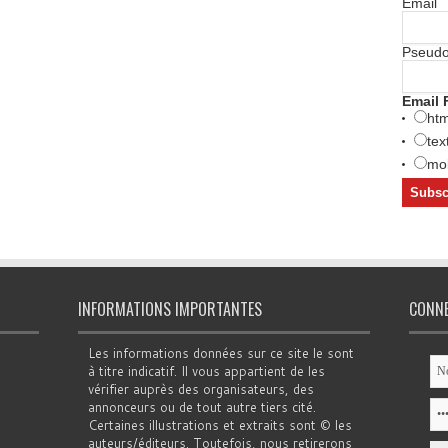
Email
Pseud
Email 
htm
tex
mob
INFORMATIONS IMPORTANTES
CONN
Les informations données sur ce site le sont
à titre indicatif. Il vous appartient de les
vérifier auprès des organisateurs, des
annonceurs ou de tout autre tiers cité.
Certaines illustrations et extraits sont © les
auteurs/éditeurs. Toutefois, nous retirerons