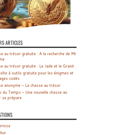
RS ARTICLES
e au trésor gratuite : A la recherche de Mr
me
e au trésor gratuite : Le Jade et le Granit
oîte à outils gratuite pour les énigmes et
ages codés
e anonyme – La chasse au trésor
o du Temps – Une nouvelle chasse au
r se prépare
STIONS
riosa
ibur