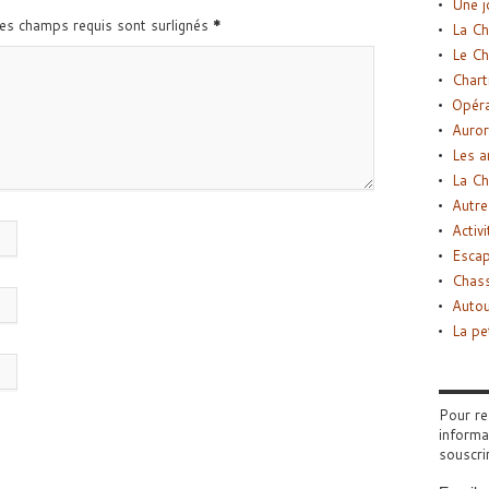
Une j
Les champs requis sont surlignés
*
La Ch
Le Ch
Chart
Opéra
Auror
Les a
La Ch
Autre
Activi
Esca
Chass
Autou
La pe
Pour re
informa
souscri