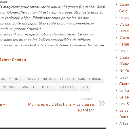
nais.
Carin
 magiciens pour retrouver le lieu où l’agneau fut caché. Ainsi
Gold 
 Glanerafle le noir (il est trop ivre pour être juste gris) se
 mystérieux objet. Réunissant leurs pouvoirs, ils ont
Le ju
dans une boite magique. Que seule la bonne combinaison
L’Elix
 mais ne purent l’ouvrir !
Lueur
smirent leur magie à notre valeureux Jean. Ce dernier,
Chemi
er dans les brumes les indices susceptibles de délivrer
Fatu
ches en vous rendant à la Cave de Saint Chinian et tentez de
Les a
Chas
Saint-Chinian
.
D’enc
N-Zo
Chick
 AU TRÉSOR
CHASSE AU TRÉSOR DE LA CAVE DE SAINT-CHINIAN
Guard
X TRÉSORS
GRATUIT
HÉRAULT
OCCITANIE
VIN
Le Ta
Le Ja
Suivant :
Les S
n –
Monnaies et Détections – La chasse
au trésor
Le se
Dans 
A la 