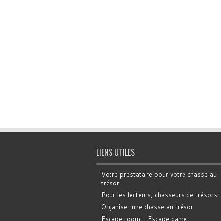
LIENS UTILES
Votre prestataire pour votre chasse au
trésor
Pour les lecteurs, chasseurs de trésorsr
Organiser une chasse au trésor
Escape room - Escape game