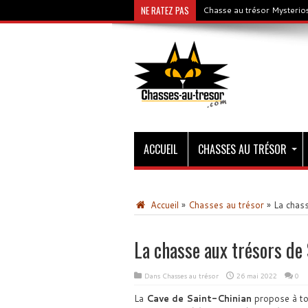
NE RATEZ PAS
Chasse au trésor Mysterios
ACCUEIL
CHASSES AU TRÉSOR
Accueil
»
Chasses au trésor
»
La chass
La chasse aux trésors de 
Dans
Chasses au trésor
26 mai 2022
0
La
Cave de Saint-Chinian
propose à to