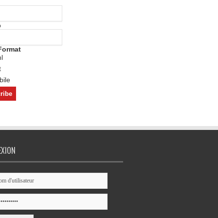
o
Format
l
t
ile
EXION