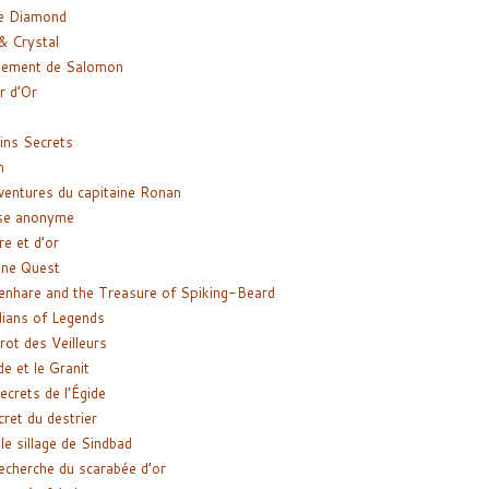
e Diamond
& Crystal
gement de Salomon
ir d’Or
ns Secrets
m
ventures du capitaine Ronan
se anonyme
re et d’or
ne Quest
enhare and the Treasure of Spiking-Beard
ians of Legends
rot des Veilleurs
de et le Granit
ecrets de l’Égide
cret du destrier
le sillage de Sindbad
recherche du scarabée d’or