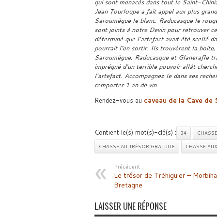
qui sont menacés dans tout le Saint-Chinia
Jean Tourloupe a fait appel aux plus grands
Saroumègue le blanc, Raducasque le rouge et
sont joints à notre Devin pour retrouver ce
déterminé que l’artefact avait été scellé 
pourrait l’en sortir. Ils trouvèrent la boite,
Saroumègue, Raducasque et Glanerafle tran
imprégné d’un terrible pouvoir allât cherch
l’artefact. Accompagnez le dans ses recher
remporter 1 an de vin
Rendez-vous au
caveau de la Cave de 
Contient le(s) mot(s)-clé(s) :
34
CHASSE
CHASSE AU TRÉSOR GRATUITE
CHASSE AU
Précédent :
Le trésor de Tréhiguier – Morbiha
Bretagne
LAISSER UNE RÉPONSE