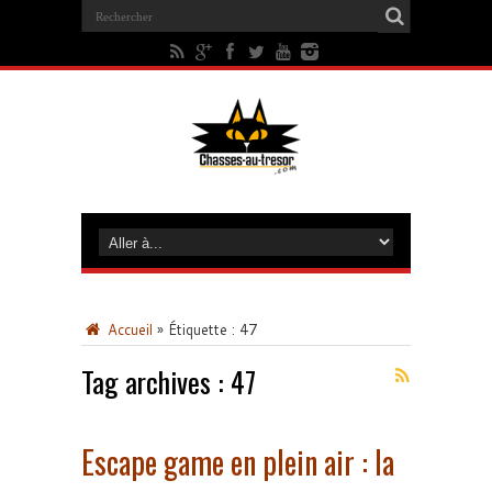
Accueil
»
Étiquette :
47
Tag archives :
47
Escape game en plein air : la