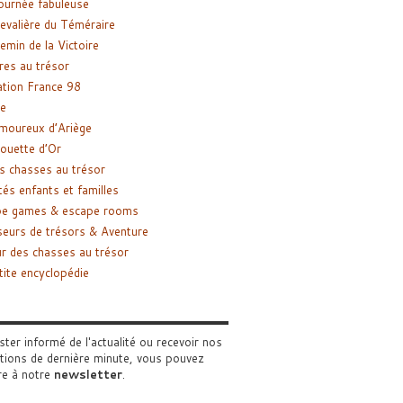
ournée fabuleuse
evalière du Téméraire
emin de la Victoire
res au trésor
tion France 98
e
moureux d’Ariège
ouette d’Or
s chasses au trésor
tés enfants et familles
pe games & escape rooms
eurs de trésors & Aventure
r des chasses au trésor
tite encyclopédie
ster informé de l'actualité ou recevoir nos
tions de dernière minute, vous pouvez
re à notre
newsletter
.