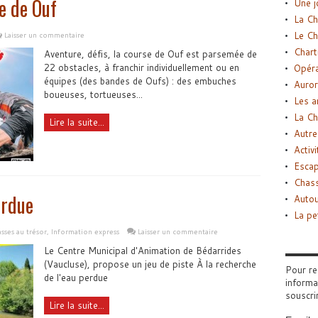
e de Ouf
Une j
La Ch
Le Ch
Laisser un commentaire
Chart
Aventure, défis, la course de Ouf est parsemée de
22 obstacles, à franchir individuellement ou en
Opéra
équipes (des bandes de Oufs) : des embuches
Auror
boueuses, tortueuses...
Les a
La Ch
Lire la suite...
Autre
Activi
Esca
Chass
erdue
Autou
La pe
sses au trésor
,
Information express
Laisser un commentaire
Le Centre Municipal d'Animation de Bédarrides
(Vaucluse), propose un jeu de piste À la recherche
Pour re
de l'eau perdue
informa
souscri
Lire la suite...