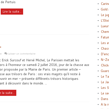
de Pertuis
Carin
Gold 
Lire la suite...
Le ju
L’Elix
Lueur
Chemi
Fatu
…
Les a
Chas
re
Laisser un commentaire
D’enc
N-Zo
 Erick Surcouf et Hervé Michel, Le Parisien mettait les
ors à l’honneur ce samedi 2 juillet 2016, jour de la chasse aux
Chick
or proposée par la Mairie de Paris. Un premier article –
Guard
se aux trésors de Paris : ces vrais magots qu’il reste à
Le Ta
uvrir en mer – présente différents trésors historiques
Le Ja
ant à découvrir dans le monde. ...
Les S
e la suite...
Le se
Dans 
A la 