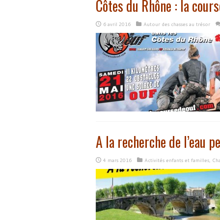
Côtes du Rhône : la cours
6 avril 2016
Autour des chasses au trésor
A la recherche de l’eau p
4 mars 2016
Activités enfants et familles
,
Cha