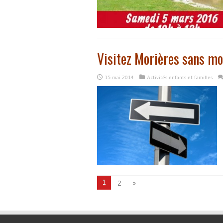
Visitez Morières sans mo
15 mai 2014
Activités enfants et familles
1
2
»