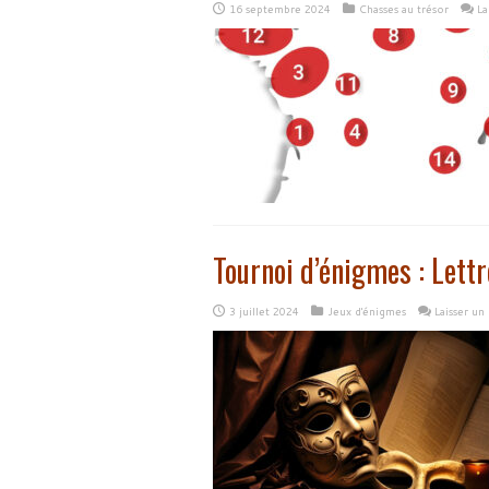
16 septembre 2024
Chasses au trésor
La
Tournoi d’énigmes : Lettr
3 juillet 2024
Jeux d'énigmes
Laisser u