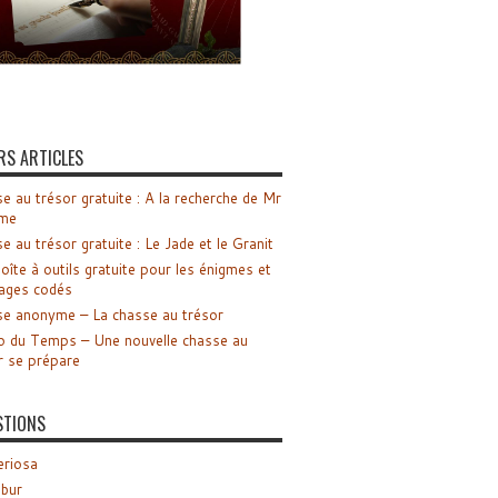
RS ARTICLES
e au trésor gratuite : A la recherche de Mr
me
e au trésor gratuite : Le Jade et le Granit
oîte à outils gratuite pour les énigmes et
ages codés
e anonyme – La chasse au trésor
o du Temps – Une nouvelle chasse au
r se prépare
STIONS
riosa
ibur