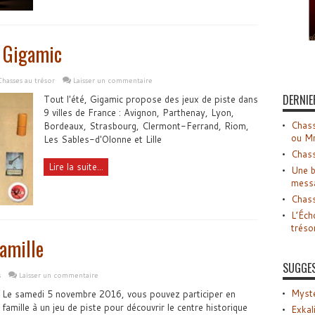
e Gigamic
Chasses au trésor
Laisser un commentaire
DERNIE
Tout l'été, Gigamic propose des jeux de piste dans
9 villes de France : Avignon, Parthenay, Lyon,
Chass
Bordeaux, Strasbourg, Clermont-Ferrand, Riom,
ou M
Les Sables-d'Olonne et Lille
Chass
Lire la suite...
Une b
mess
Chass
L’Éch
tréso
famille
SUGGE
s
Laisser un commentaire
Myste
Le samedi 5 novembre 2016, vous pouvez participer en
famille à un jeu de piste pour découvrir le centre historique
Exkal