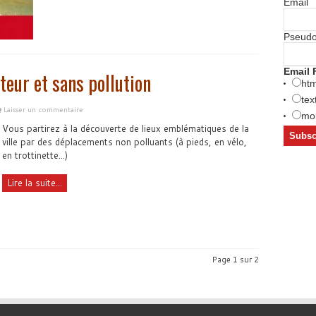
Email
Pseud
Email 
teur et sans pollution
htm
tex
Laisser un commentaire
mob
Vous partirez à la découverte de lieux emblématiques de la
ville par des déplacements non polluants (à pieds, en vélo,
en trottinette...)
Lire la suite...
Page 1 sur 2