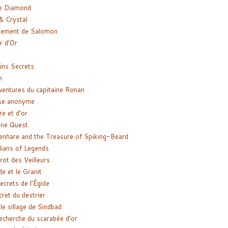
e Diamond
& Crystal
gement de Salomon
ir d’Or
ns Secrets
m
ventures du capitaine Ronan
se anonyme
re et d’or
ne Quest
enhare and the Treasure of Spiking-Beard
ians of Legends
rot des Veilleurs
de et le Granit
ecrets de l’Égide
cret du destrier
le sillage de Sindbad
recherche du scarabée d’or