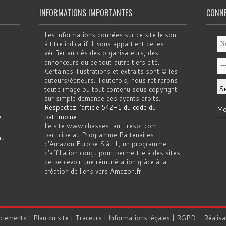
INFORMATIONS IMPORTANTES
CONN
Les informations données sur ce site le sont
à titre indicatif. Il vous appartient de les
vérifier auprès des organisateurs, des
annonceurs ou de tout autre tiers cité.
Certaines illustrations et extraits sont © les
auteurs/éditeurs. Toutefois, nous retirerons
toute image ou tout contenu sous copyright
sur simple demande des ayants droits.
Respectez l'article 542-1 du code du
Mo
e
patrimoine
.
Le site www.chasses-au-tresor.com
participe au Programme Partenaires
au
d’Amazon Europe S.à r.l., un programme
d’affiliation conçu pour permettre à des sites
de percevoir une rémunération grâce à la
création de liens vers Amazon.fr
rciements
|
Plan du site
|
Traceurs
|
Informations légales
|
RGPD
- Réalisa