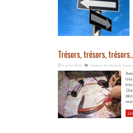
Trésors, trésors, trésors
4 juillet 2016
Chasseurs de trésors & Aventu
Avec
trés
trés
Chas
déco
rest
Lir