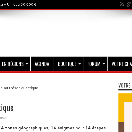
a - Un lot à 50 000 €
EN RÉGIONS
AGENDA
BOUTIQUE
FORUM
VOTRE CHA
VOTRE 
e au trésor quantique
tique
0
14 zones géographiques
,
14 énigmes
pour
14 étapes