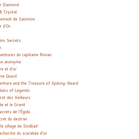
e Diamond
& Crystal
gement de Salomon
ir d’Or
ns Secrets
m
ventures du capitaine Ronan
se anonyme
re et d’or
ne Quest
enhare and the Treasure of Spiking-Beard
ians of Legends
rot des Veilleurs
de et le Granit
ecrets de l’Égide
cret du destrier
le sillage de Sindbad
recherche du scarabée d’or