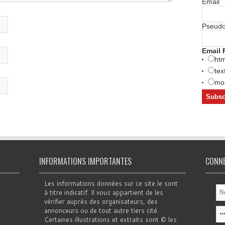
Email
Pseud
Email 
htm
tex
mob
INFORMATIONS IMPORTANTES
CONN
Les informations données sur ce site le sont
à titre indicatif. Il vous appartient de les
vérifier auprès des organisateurs, des
annonceurs ou de tout autre tiers cité.
Certaines illustrations et extraits sont © les