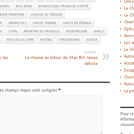
Une j
ALPES
BAS-RHIN
BOURGOGNE-FRANCHE-COMTÉ
La Ch
ENTE-MARITIME
CHASSE AU TRÉSOR
Le Ch
Chart
R
GRAND EST
HAUTE-VIENNE
HAUTS DE FRANCE
Opéra
RE
LYON
MEURTHE-ET-MOSELLE
MONTPELLIER
NANCY
Auror
PAYS DE LA LOIRE
RHÔNE
STRASBOURG
SUISSE
Les a
La Ch
Suivant :
Autre
 les
La chasse au trésor de Stan Bill James
débute
Activi
Esca
Chass
Autou
Les champs requis sont surlignés
*
La pe
Pour re
informa
souscri