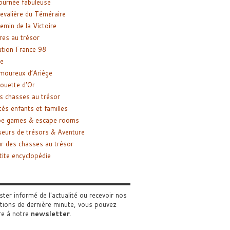
ournée fabuleuse
evalière du Téméraire
emin de la Victoire
res au trésor
tion France 98
e
moureux d’Ariège
ouette d’Or
s chasses au trésor
tés enfants et familles
pe games & escape rooms
eurs de trésors & Aventure
r des chasses au trésor
tite encyclopédie
ster informé de l'actualité ou recevoir nos
tions de dernière minute, vous pouvez
re à notre
newsletter
.