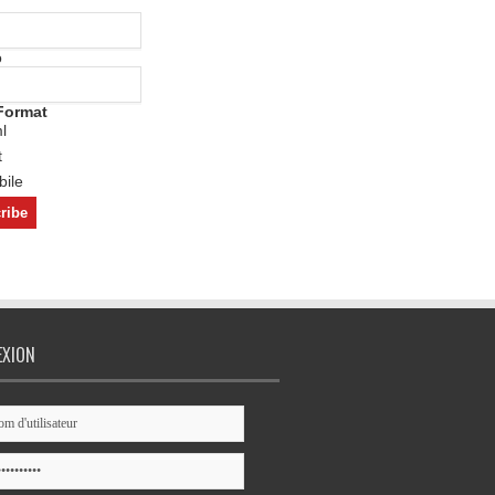
o
Format
l
t
ile
EXION