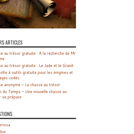
RS ARTICLES
e au trésor gratuite : A la recherche de Mr
me
e au trésor gratuite : Le Jade et le Granit
oîte à outils gratuite pour les énigmes et
ages codés
e anonyme – La chasse au trésor
o du Temps – Une nouvelle chasse au
r se prépare
STIONS
riosa
ibur