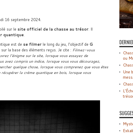
undi 16 septembre 2024.
ilé sur le
site officiel de la chasse au trésor
. Il
r quantique
.
DERNIE
ntique est de
se filmer
le long du jeu, l’objectif de
G
sur la base des éléments reçus. Je cite :
Filmez-vous
Chass
rez l’énigme sur le site, lorsque vous essayez de
ou M
us avez compris un indice, lorsque vous vous découragez,
Chass
hercher quelque chose, lorsque vous comprenez que vous êtes
Une b
 récupérer la crème quantique en bois, lorsque vous
mess
Chass
L’Éch
tréso
SUGGE
Myste
Exkal