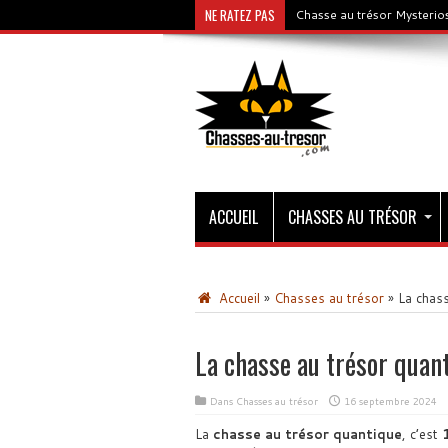
NE RATEZ PAS
Chasse au trésor Mysterios
ACCUEIL
CHASSES AU TRÉSOR
Accueil
»
Chasses au trésor
»
La chass
La chasse au trésor quan
Dans
Chasses au trésor
16 septembre 2024
La
chasse au trésor quantique
, c’est