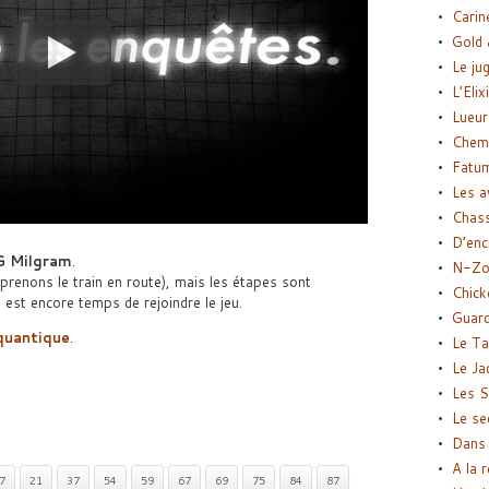
Carin
Gold 
Le ju
L’Elix
Lueur
Chemi
Fatu
Les a
Chas
D’enc
G Milgram
.
N-Zo
prenons le train en route), mais les étapes sont
Chick
 est encore temps de rejoindre le jeu.
Guard
quantique
.
Le Ta
Le Ja
Les S
Le se
Dans 
A la 
7
21
37
54
59
67
69
75
84
87