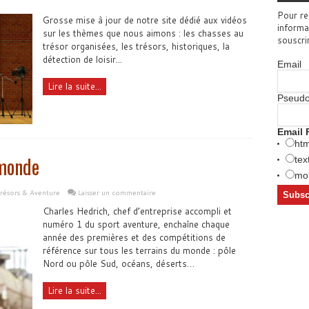
Pour re
Grosse mise à jour de notre site dédié aux vidéos
informa
sur les thèmes que nous aimons : les chasses au
souscri
trésor organisées, les trésors, historiques, la
détection de loisir...
Email
Lire la suite...
Pseud
Email 
htm
 monde
tex
mob
trésors & Aventure
Laisser un commentaire
Charles Hedrich, chef d’entreprise accompli et
numéro 1 du sport aventure, enchaîne chaque
année des premières et des compétitions de
référence sur tous les terrains du monde : pôle
Nord ou pôle Sud, océans, déserts…
Lire la suite...