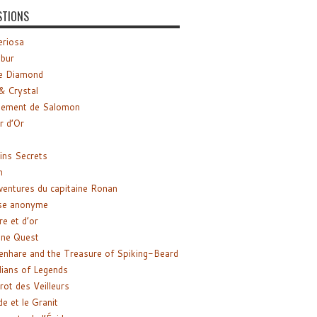
STIONS
riosa
ibur
e Diamond
& Crystal
gement de Salomon
ir d’Or
ns Secrets
m
ventures du capitaine Ronan
se anonyme
re et d’or
ne Quest
enhare and the Treasure of Spiking-Beard
ians of Legends
rot des Veilleurs
de et le Granit