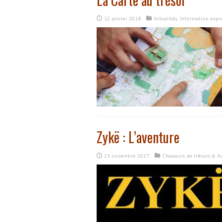
12 janvier 2018
Actualités
,
Information expr
Zykë : L’aventure
23 novembre 2017
Chasseurs de trésors & A