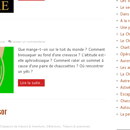
Les S
Le se
Dans 
A la 
Une j
La Ch
Le Ch
ture
Laisser un commentaire
Chart
Que mange-t-on sur le toit du monde ? Comment
Opéra
bivouaquer au fond d’une crevasse ? L’altitude est-
elle aphrodisiaque ? Comment rater un sommet à
Auror
cause d’une paire de chaussettes ? Où rencontrer
Les a
un yéti ?
La Ch
Autre
Lire la suite...
Activi
Esca
Chass
Autou
sor
La pe
Chasseurs de trésors & Aventure
,
Détection
,
Trésors & aventures