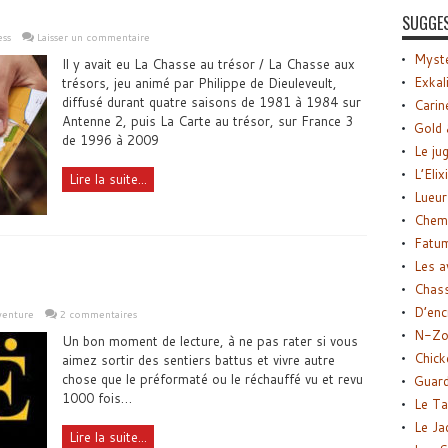
SUGGE
ess
Laisser un commentaire
Myste
Il y avait eu La Chasse au trésor / La Chasse aux
Exkal
trésors, jeu animé par Philippe de Dieuleveult,
diffusé durant quatre saisons de 1981 à 1984 sur
Carin
Antenne 2, puis La Carte au trésor, sur France 3
Gold 
de 1996 à 2009
Le ju
L’Elix
Lire la suite...
Lueur
Chemi
Fatu
Les a
Chas
D’enc
venture
2 commentaires
N-Zo
Un bon moment de lecture, à ne pas rater si vous
Chick
aimez sortir des sentiers battus et vivre autre
chose que le préformaté ou le réchauffé vu et revu
Guard
1000 fois…
Le Ta
Le Ja
Lire la suite...