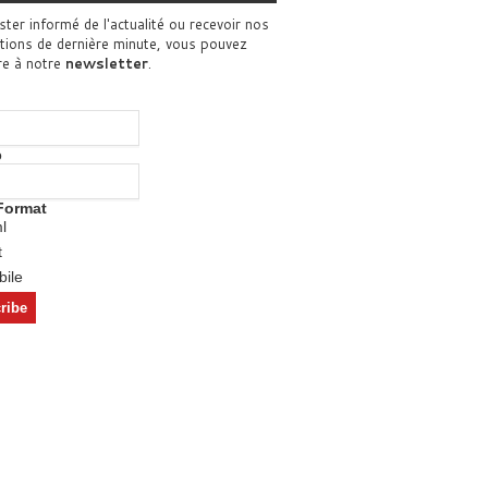
ster informé de l'actualité ou recevoir nos
tions de dernière minute, vous pouvez
re à notre
newsletter
.
o
Format
l
t
ile