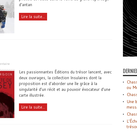
d'antan
Lire la suite...
entaire
DERNIE
Les passionnantes Éditions du trésor lancent, avec
deux ouvrages, la collection Insulaires dont la
Chass
proposition est d'aborder une île grâce à la
ou M
singularité d’un récit et au pouvoir évocateur d’une
Chass
carte illustrée.
Une b
mess
Lire la suite...
Chass
L’Éch
tréso