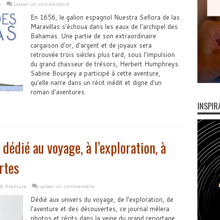
e
Laisser un commentaire
En 1656, le galion espagnol Nuestra Señora de las
Maravillas s'échoua dans les eaux de l'archipel des
Bahamas. Une partie de son extraordinaire
cargaison d'or, d'argent et de joyaux sera
retrouvée trois siècles plus tard, sous l'impulsion
du grand chasseur de trésors, Herbert Humphreys.
Sabine Bourgey a participé à cette aventure,
qu'elle narre dans un récit inédit et digne d'un
roman d'aventures.
INSPIR
édié au voyage, à l’exploration, à
rtes
 & Aventure
Laisser un commentaire
Dédié aux univers du voyage, de l’exploration, de
l'aventure et des découvertes, ce journal mêlera
photos et récits dans la veine du grand reportage