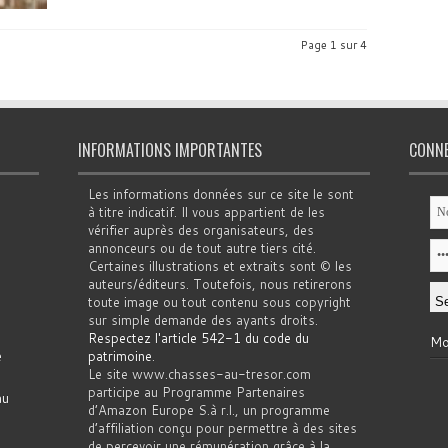
Page 1 sur 4
INFORMATIONS IMPORTANTES
CONN
Les informations données sur ce site le sont
à titre indicatif. Il vous appartient de les
vérifier auprès des organisateurs, des
annonceurs ou de tout autre tiers cité.
Certaines illustrations et extraits sont © les
auteurs/éditeurs. Toutefois, nous retirerons
toute image ou tout contenu sous copyright
sur simple demande des ayants droits.
Respectez l'article 542-1 du code du
Mo
e
patrimoine
.
Le site www.chasses-au-tresor.com
participe au Programme Partenaires
au
d’Amazon Europe S.à r.l., un programme
d’affiliation conçu pour permettre à des sites
de percevoir une rémunération grâce à la