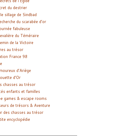
ecrets de l’Égide
cret du destrier
le sillage de Sindbad
recherche du scarabée d’or
ournée fabuleuse
evalière du Téméraire
emin de la Victoire
res au trésor
tion France 98
e
moureux d’Ariège
ouette d’Or
s chasses au trésor
tés enfants et familles
pe games & escape rooms
eurs de trésors & Aventure
r des chasses au trésor
tite encyclopédie