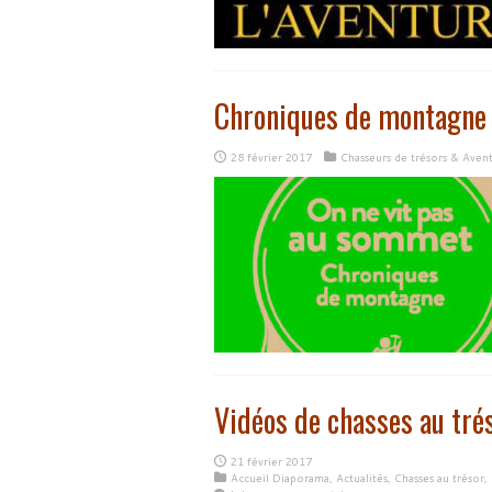
Chroniques de montagne
28 février 2017
Chasseurs de trésors & Aven
Vidéos de chasses au tré
21 février 2017
Accueil Diaporama
,
Actualités
,
Chasses au trésor
,