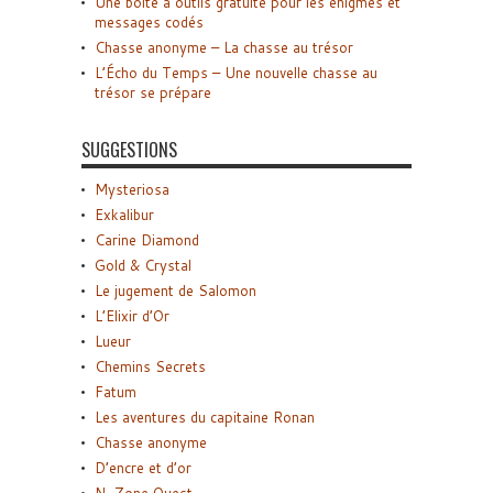
Une boîte à outils gratuite pour les énigmes et
messages codés
Chasse anonyme – La chasse au trésor
L’Écho du Temps – Une nouvelle chasse au
trésor se prépare
SUGGESTIONS
Mysteriosa
Exkalibur
Carine Diamond
Gold & Crystal
Le jugement de Salomon
L’Elixir d’Or
Lueur
Chemins Secrets
Fatum
Les aventures du capitaine Ronan
Chasse anonyme
D’encre et d’or