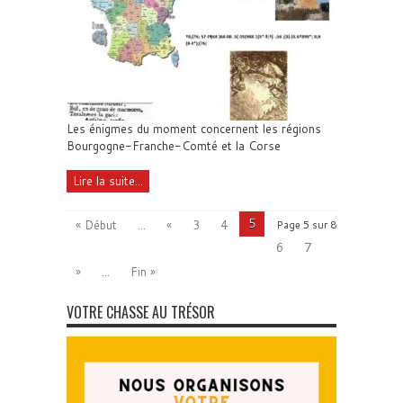
Les énigmes du moment concernent les régions
Bourgogne-Franche-Comté et la Corse
Lire la suite...
5
« Début
...
«
3
4
Page 5 sur 8
6
7
»
...
Fin »
VOTRE CHASSE AU TRÉSOR