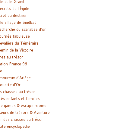
de et le Granit
ecrets de l’Égide
cret du destrier
le sillage de Sindbad
recherche du scarabée d’or
ournée fabuleuse
evalière du Téméraire
emin de la Victoire
res au trésor
tion France 98
e
moureux d’Ariège
ouette d’Or
s chasses au trésor
tés enfants et familles
pe games & escape rooms
eurs de trésors & Aventure
r des chasses au trésor
tite encyclopédie