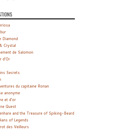
STIONS
riosa
ibur
e Diamond
& Crystal
gement de Salomon
ir d’Or
ns Secrets
m
ventures du capitaine Ronan
se anonyme
re et d’or
ne Quest
enhare and the Treasure of Spiking-Beard
ians of Legends
rot des Veilleurs