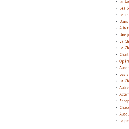
Le Ja
Les S
Le se
Dans 
A la 
Une j
La Ch
Le Ch
Chart
Opéra
Auror
Les a
La Ch
Autre
Activi
Esca
Chass
Autou
La pe