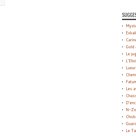
SUGGE
Myste
Exkal
Carin
Gold 
Le ju
L’Elix
Lueur
Chemi
Fatu
Les a
Chas
D’enc
N-Zo
Chick
Guard
Le Ta