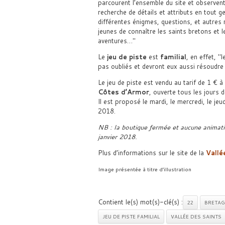
parcourent l’ensemble du site et observent
recherche de détails et attributs en tout g
différentes énigmes, questions, et autres
jeunes de connaître les saints bretons et l
aventures…
Le
jeu de piste
est
familial
, en effet,
l
pas oubliés et devront eux aussi résoudre
Le jeu de piste est vendu au tarif de 1 € à
Côtes d’Armor
, ouverte tous les jours 
Il est proposé le mardi, le mercredi, le jeu
2018.
NB : la boutique fermée et aucune animati
janvier 2018.
Plus d’informations sur le site de la
Vallé
Image présentée à titre d’illustration
Contient le(s) mot(s)-clé(s) :
22
BRETAG
JEU DE PISTE FAMILIAL
VALLÉE DES SAINTS