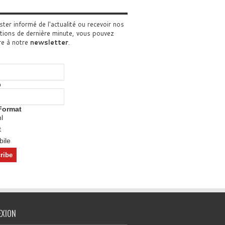
ster informé de l'actualité ou recevoir nos
tions de dernière minute, vous pouvez
re à notre
newsletter
.
o
Format
l
t
ile
EXION