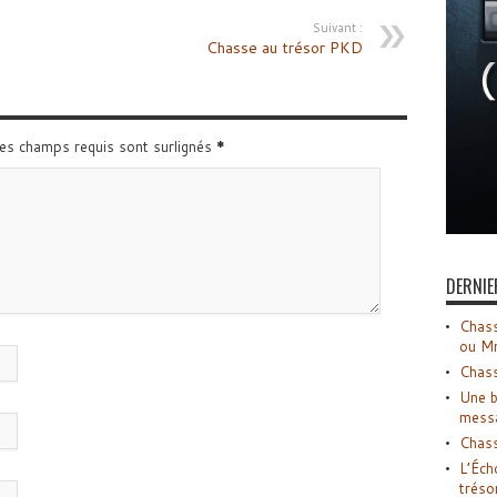
Suivant :
Chasse au trésor PKD
Les champs requis sont surlignés
*
DERNIE
Chass
ou M
Chass
Une b
mess
Chass
L’Éch
tréso