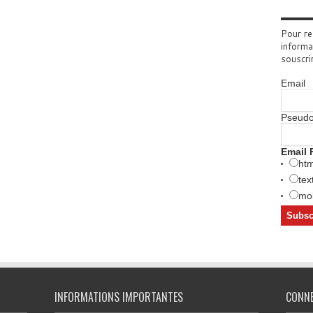
Pour re
informa
souscri
Email
Pseud
Email 
htm
tex
mob
INFORMATIONS IMPORTANTES
CONN