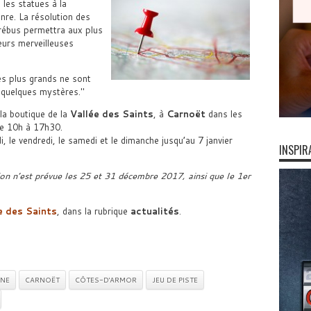
 les statues à la
enre. La résolution des
 rébus permettra aux plus
eurs merveilleuses
es plus grands ne sont
 quelques mystères.
 la boutique de la
Vallée des Saints
, à
Carnoët
dans les
de 10h à 17h30.
di, le vendredi, le samedi et le dimanche jusqu’au 7 janvier
INSPIR
on n’est prévue les 25 et 31 décembre 2017, ainsi que le 1er
e des Saints
, dans la rubrique
actualités
.
NE
CARNOËT
CÔTES-D'ARMOR
JEU DE PISTE