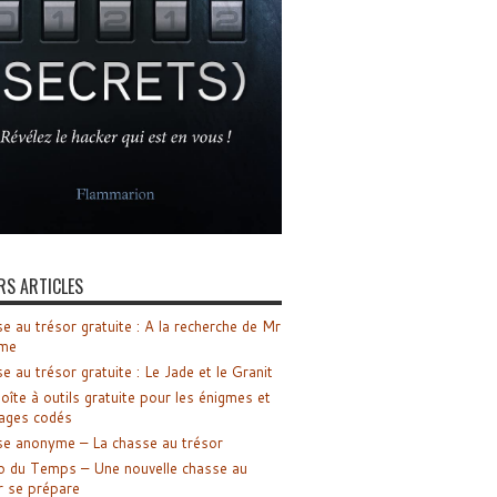
RS ARTICLES
e au trésor gratuite : A la recherche de Mr
me
e au trésor gratuite : Le Jade et le Granit
oîte à outils gratuite pour les énigmes et
ages codés
e anonyme – La chasse au trésor
o du Temps – Une nouvelle chasse au
r se prépare