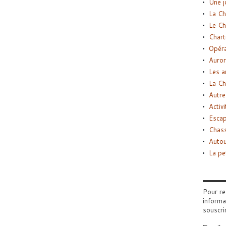
Une j
La Ch
Le Ch
Chart
Opéra
Auror
Les a
La Ch
Autre
Activi
Esca
Chass
Autou
La pe
Pour re
informa
souscri