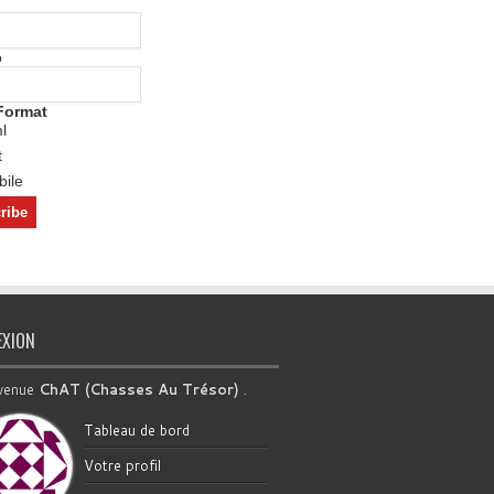
o
Format
l
t
ile
EXION
venue
ChAT (Chasses Au Trésor)
.
Tableau de bord
Votre profil