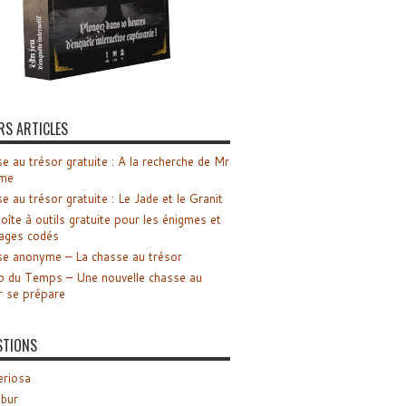
RS ARTICLES
e au trésor gratuite : A la recherche de Mr
me
e au trésor gratuite : Le Jade et le Granit
oîte à outils gratuite pour les énigmes et
ages codés
e anonyme – La chasse au trésor
o du Temps – Une nouvelle chasse au
r se prépare
STIONS
riosa
ibur