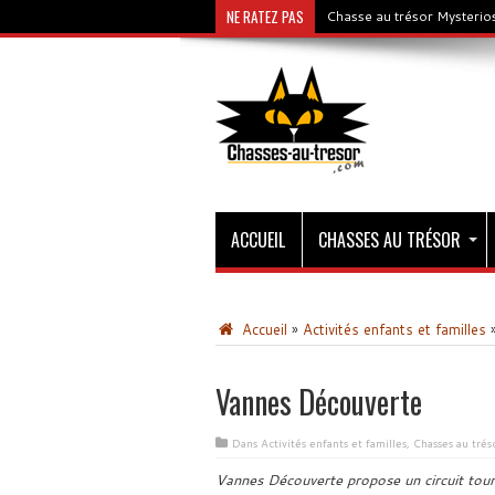
NE RATEZ PAS
Chasse au trésor Mysterios
ACCUEIL
CHASSES AU TRÉSOR
Accueil
»
Activités enfants et familles
Vannes Découverte
Dans
Activités enfants et familles
,
Chasses au trés
Vannes Découverte propose un circuit touris