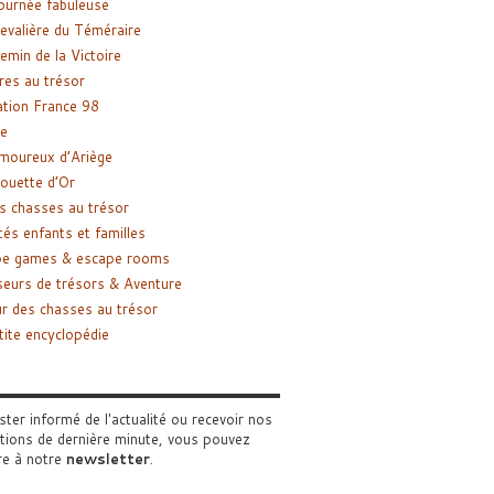
ournée fabuleuse
evalière du Téméraire
emin de la Victoire
res au trésor
tion France 98
e
moureux d’Ariège
ouette d’Or
s chasses au trésor
tés enfants et familles
pe games & escape rooms
eurs de trésors & Aventure
r des chasses au trésor
tite encyclopédie
ster informé de l'actualité ou recevoir nos
tions de dernière minute, vous pouvez
re à notre
newsletter
.