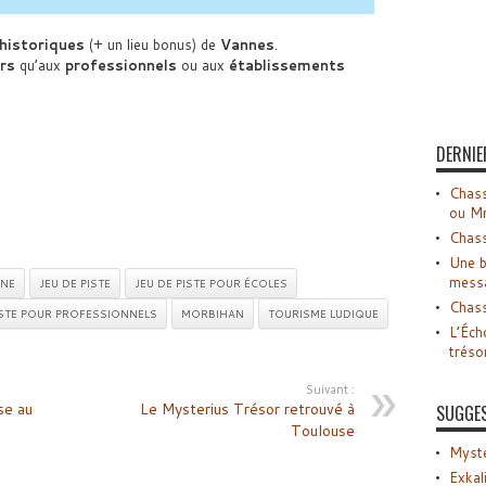
 historiques
(+ un lieu bonus) de
Vannes
.
ers
qu’aux
professionnels
ou aux
établissements
DERNIE
Chass
ou M
Chass
Une b
mess
NE
JEU DE PISTE
JEU DE PISTE POUR ÉCOLES
Chass
ISTE POUR PROFESSIONNELS
MORBIHAN
TOURISME LUDIQUE
L’Éch
tréso
Suivant :
se au
Le Mysterius Trésor retrouvé à
SUGGE
Toulouse
Myste
Exkal