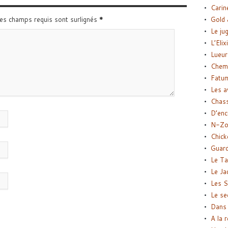
Carin
Les champs requis sont surlignés
*
Gold 
Le ju
L’Elix
Lueur
Chemi
Fatu
Les a
Chas
D’enc
N-Zo
Chick
Guard
Le Ta
Le Ja
Les S
Le se
Dans 
A la 