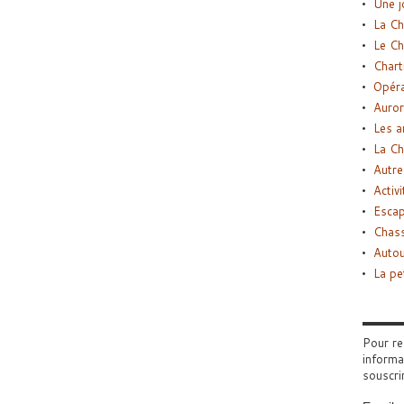
Une j
La Ch
Le Ch
Chart
Opéra
Auror
Les a
La Ch
Autre
Activi
Esca
Chass
Autou
La pe
Pour re
informa
souscri