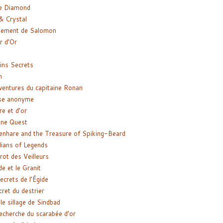
e Diamond
& Crystal
gement de Salomon
ir d’Or
ns Secrets
m
ventures du capitaine Ronan
se anonyme
re et d’or
ne Quest
enhare and the Treasure of Spiking-Beard
ians of Legends
rot des Veilleurs
de et le Granit
ecrets de l’Égide
cret du destrier
le sillage de Sindbad
recherche du scarabée d’or