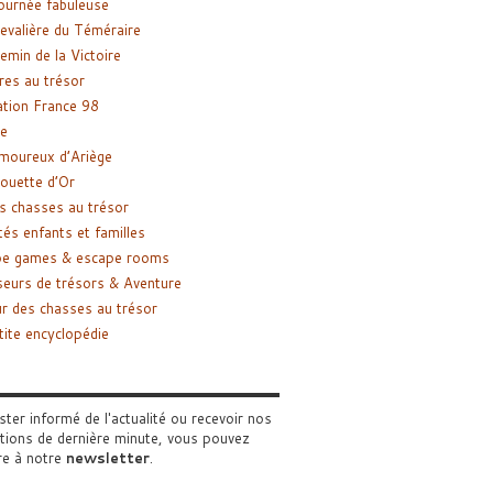
ournée fabuleuse
evalière du Téméraire
emin de la Victoire
res au trésor
tion France 98
e
moureux d’Ariège
ouette d’Or
s chasses au trésor
tés enfants et familles
pe games & escape rooms
eurs de trésors & Aventure
r des chasses au trésor
tite encyclopédie
ster informé de l'actualité ou recevoir nos
tions de dernière minute, vous pouvez
re à notre
newsletter
.