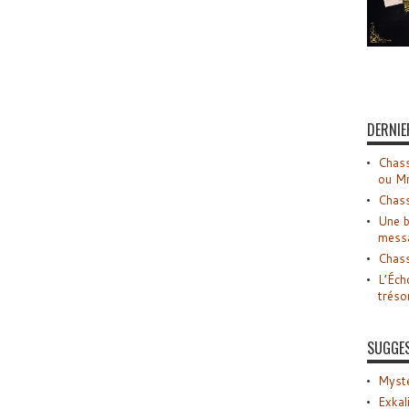
DERNIE
Chass
ou M
Chass
Une b
mess
Chass
L’Éch
tréso
SUGGE
Myste
Exkal