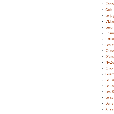
Carin
Gold 
Le ju
L’Elix
Lueur
Chemi
Fatu
Les a
Chas
D’enc
N-Zo
Chick
Guard
Le Ta
Le Ja
Les S
Le se
Dans 
A la 