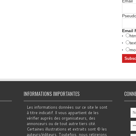
Email
Pseud
Email 
htm
tex
mob
INFORMATIONS IMPORTANTES
CONN
Les informations données sur ce site le sont
à titre indicatif. Il vous appartient de les
vérifier auprès des organisateurs, des
annonceurs ou de tout autre tiers cité.
Certaines illustrations et extraits sont © les
auteurs/éditeurs. Toutefois, nous retirerons