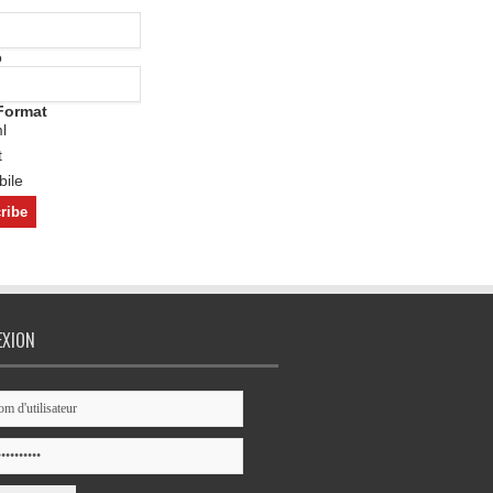
o
Format
l
t
ile
EXION