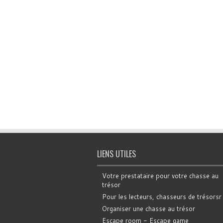
LIENS UTILES
Votre prestataire pour votre chasse au
trésor
Pour les lecteurs, chasseurs de trésorsr
Organiser une chasse au trésor
Escape room - Escape game