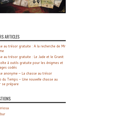
RS ARTICLES
e au trésor gratuite : A la recherche de Mr
me
e au trésor gratuite : Le Jade et le Granit
oîte à outils gratuite pour les énigmes et
ages codés
e anonyme – La chasse au trésor
o du Temps – Une nouvelle chasse au
r se prépare
STIONS
riosa
ibur