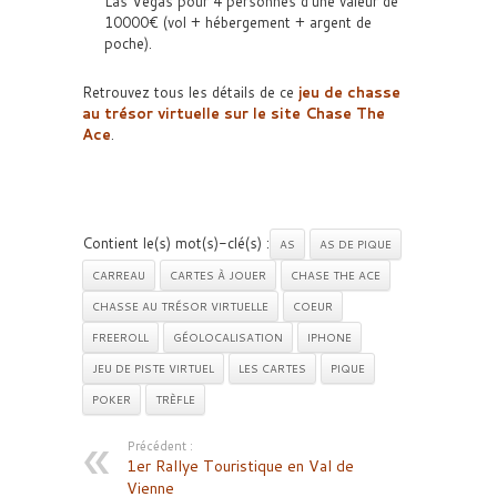
Las Vegas pour 4 personnes d’une valeur de
10000€ (vol + hébergement + argent de
poche).
Retrouvez tous les détails de ce
jeu de chasse
au trésor virtuelle sur le site Chase The
Ace
.
Contient le(s) mot(s)-clé(s) :
AS
AS DE PIQUE
CARREAU
CARTES À JOUER
CHASE THE ACE
CHASSE AU TRÉSOR VIRTUELLE
COEUR
FREEROLL
GÉOLOCALISATION
IPHONE
JEU DE PISTE VIRTUEL
LES CARTES
PIQUE
POKER
TRÈFLE
Précédent :
1er Rallye Touristique en Val de
Vienne