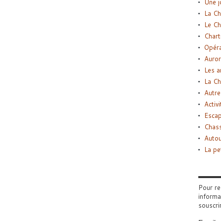
Une j
La Ch
Le Ch
Chart
Opéra
Auror
Les a
La Ch
Autre
Activi
Esca
Chass
Autou
La pe
Pour re
informa
souscri