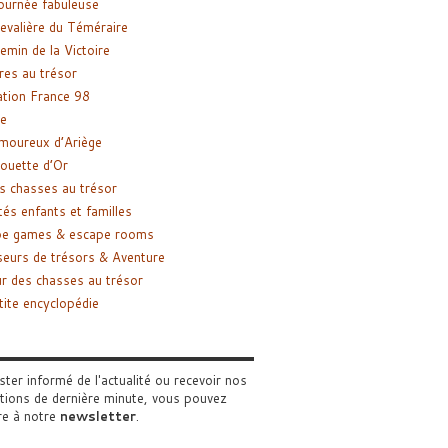
ournée fabuleuse
evalière du Téméraire
emin de la Victoire
res au trésor
tion France 98
e
moureux d’Ariège
ouette d’Or
s chasses au trésor
tés enfants et familles
pe games & escape rooms
eurs de trésors & Aventure
r des chasses au trésor
tite encyclopédie
ster informé de l'actualité ou recevoir nos
tions de dernière minute, vous pouvez
re à notre
newsletter
.