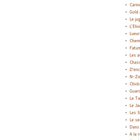
Carin
Gold 
Le ju
L’Elix
Lueur
Chemi
Fatu
Les a
Chas
D’enc
N-Zo
Chick
Guard
Le Ta
Le Ja
Les S
Le se
Dans 
A la 