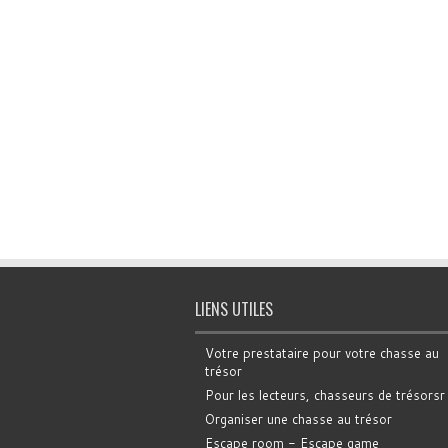
LIENS UTILES
Votre prestataire pour votre chasse au
trésor
Pour les lecteurs, chasseurs de trésorsr
Organiser une chasse au trésor
Escape room - Escape game