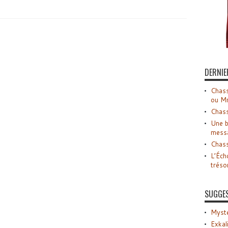
DERNIE
Chass
ou M
Chass
Une b
mess
Chass
L’Éch
tréso
SUGGE
Myste
Exkal