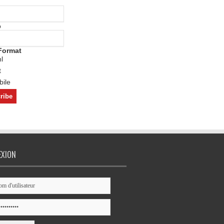
o
Format
l
t
ile
EXION