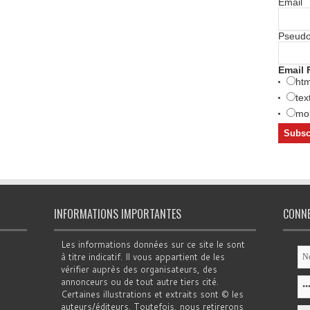
Email
Pseud
Email 
htm
tex
mob
INFORMATIONS IMPORTANTES
CONN
Les informations données sur ce site le sont
à titre indicatif. Il vous appartient de les
vérifier auprès des organisateurs, des
annonceurs ou de tout autre tiers cité.
Certaines illustrations et extraits sont © les
auteurs/éditeurs. Toutefois, nous retirerons