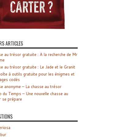
RS ARTICLES
e au trésor gratuite : A la recherche de Mr
me
e au trésor gratuite : Le Jade et le Granit
oîte à outils gratuite pour les énigmes et
ages codés
e anonyme – La chasse au trésor
o du Temps – Une nouvelle chasse au
r se prépare
STIONS
riosa
ibur