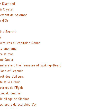
e Diamond
& Crystal
gement de Salomon
ir d’Or
ns Secrets
m
ventures du capitaine Ronan
se anonyme
re et d’or
ne Quest
enhare and the Treasure of Spiking-Beard
ians of Legends
rot des Veilleurs
de et le Granit
ecrets de l’Égide
cret du destrier
le sillage de Sindbad
recherche du scarabée d’or