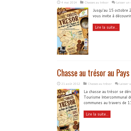
4 mai 2014
Chasses au trésor
Laisser un
Jusqu'au 15 octobre 2
vous invite à découvri
Lire la suite...
Chasse au trésor au Pays 
21 août 2012
Chasses au trésor
Laisser
La chasse au trésor se dér
Tourisme Intercommunal du 
communes au travers de 1
Lire la suite...