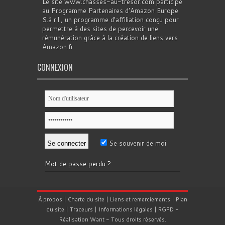
Le site www.chasses-au-tresor.com participe
au Programme Partenaires d’Amazon Europe
S.à r.l., un programme d’affiliation conçu pour
permettre à des sites de percevoir une
rémunération grâce à la création de liens vers
Amazon.fr
CONNEXION
Se souvenir de moi
Mot de passe perdu ?
À propos
|
Charte du site
|
Liens et remerciements
|
Plan
du site
|
Traceurs
|
Informations légales
|
RGPD
-
Réalisation
Want
- Tous droits réservés.