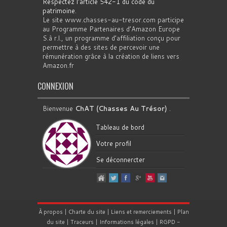
Respectez l'article 542-1 du code du
patrimoine
.
Le site www.chasses-au-tresor.com participe
au Programme Partenaires d’Amazon Europe
S.à r.l., un programme d’affiliation conçu pour
permettre à des sites de percevoir une
rémunération grâce à la création de liens vers
Amazon.fr
CONNEXION
Bienvenue
ChAT (Chasses Au Trésor)
.
Tableau de bord
Votre profil
Se déconnercter
À propos
|
Charte du site
|
Liens et remerciements
|
Plan
du site
|
Traceurs
|
Informations légales
|
RGPD
-