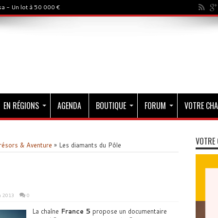
a - Un lot à 50 000 €
EN RÉGIONS
AGENDA
BOUTIQUE
FORUM
VOTRE CHA
VOTRE 
résors & Aventure
»
Les diamants du Pôle
n 2013
0
La chaîne
France 5
propose un documentaire