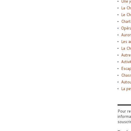
Une j
La Ch
Le Ch
Chart
Opéra
Auror
Les a
La Ch
Autre
Activi
Esca
Chass
Autou
La pe
Pour re
informa
souscri