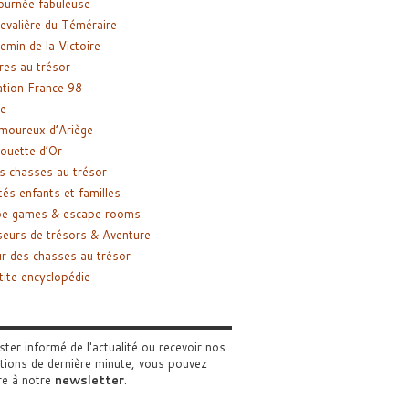
ournée fabuleuse
evalière du Téméraire
emin de la Victoire
res au trésor
tion France 98
e
moureux d’Ariège
ouette d’Or
s chasses au trésor
tés enfants et familles
pe games & escape rooms
eurs de trésors & Aventure
r des chasses au trésor
tite encyclopédie
ster informé de l'actualité ou recevoir nos
tions de dernière minute, vous pouvez
re à notre
newsletter
.