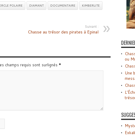
ERCLE POLAIRE
DIAMANT
DOCUMENTAIRE
KIMBERLITE
Suivant :
Chasse au trésor des pirates à Epinal
DERNIE
Chass
ou M
Les champs requis sont surlignés
*
Chass
Une b
mess
Chass
L’Éch
tréso
SUGGE
Myste
Exkal