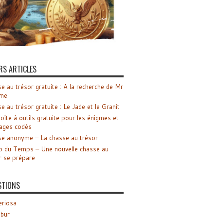
RS ARTICLES
e au trésor gratuite : A la recherche de Mr
me
e au trésor gratuite : Le Jade et le Granit
oîte à outils gratuite pour les énigmes et
ages codés
e anonyme – La chasse au trésor
o du Temps – Une nouvelle chasse au
r se prépare
STIONS
riosa
ibur