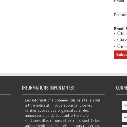
Email
Pseud
Email 
htm
tex
mob
INFORMATIONS IMPORTANTES
CONN
Les informations données sur ce site le sont
à titre indicatif. Il vous appartient de les
vérifier auprès des organisateurs, des
annonceurs ou de tout autre tiers cité.
Certaines illustrations et extraits sont © les
auteurs/éditeurs. Toutefois, nous retirerons