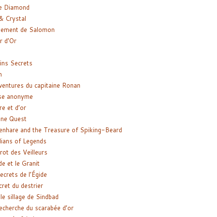
e Diamond
& Crystal
gement de Salomon
ir d’Or
ns Secrets
m
ventures du capitaine Ronan
se anonyme
re et d’or
ne Quest
enhare and the Treasure of Spiking-Beard
ians of Legends
rot des Veilleurs
de et le Granit
ecrets de l’Égide
cret du destrier
le sillage de Sindbad
recherche du scarabée d’or