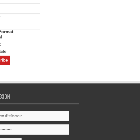
o
Format
l
t
ile
EXION