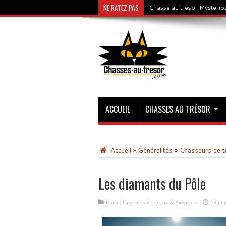
NE RATEZ PAS
Chasse au trésor Mysterios
ACCUEIL
CHASSES AU TRÉSOR
Accueil
»
Généralités
»
Chasseurs de t
Les diamants du Pôle
Dans
Chasseurs de trésors & Aventure
13 jui