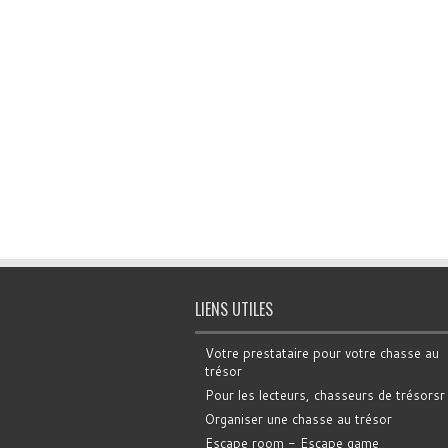
LIENS UTILES
Votre prestataire pour votre chasse au
trésor
Pour les lecteurs, chasseurs de trésorsr
Organiser une chasse au trésor
Escape room - Escape game