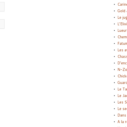
Carin
Gold 
Le ju
L’Elix
Lueur
Chemi
Fatu
Les a
Chas
D’enc
N-Zo
Chick
Guard
Le Ta
Le Ja
Les S
Le se
Dans 
A la 