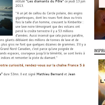
intitulé
Les diamants du Pôle
ce jeudi 13 juin
2013.
A un jet de caillou du Cercle polaire, des engins
gigantesques, dont les roues font deux ou trois
fois la taille d’un homme, creusent la Kimberlite :
une lave noire témoignant que des volcans ont
percé la croûte terrestre il y a 53 millions
d’années. Aussi insensé que cela puisse paraître,
ons géants déblaient des millions de tonnes de lave et de
plus gros ne font que quelques dizaines de grammes. S’il y a
 Grand Nord Canadien, c’est parce qu’une poignée de
INSPIR
ands espaces, courageux jusqu’à la témérité, se sont livrés à
 indices et remonter la piste du diamant.
votre curiosité, rendez-vous sur la chaîne France 5 à
e
dure 53mn. Il est signé
Mathieu Bernard
et
Jean