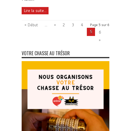
Lire la suite...
« Début
...
«
2
3
4
Page 5 sur 6
5
6
»
VOTRE CHASSE AU TRÉSOR