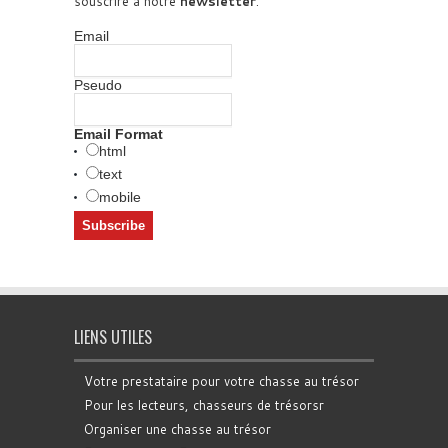
souscrire à notre
newsletter
.
Email
Pseudo
Email Format
html
text
mobile
LIENS UTILES
Votre prestataire pour votre chasse au trésor
Pour les lecteurs, chasseurs de trésorsr
Organiser une chasse au trésor