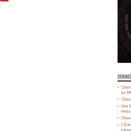
DERNIE
Chass
ou M
Chass
Une b
mess
Chass
L’Éch
tréso