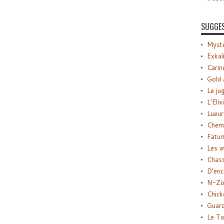
SUGGE
Myste
Exkal
Carin
Gold 
Le ju
L’Elix
Lueur
Chemi
Fatu
Les a
Chas
D’enc
N-Zo
Chick
Guard
Le Ta