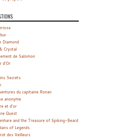
STIONS
riosa
ibur
e Diamond
& Crystal
gement de Salomon
ir d’Or
ns Secrets
m
ventures du capitaine Ronan
se anonyme
re et d’or
ne Quest
enhare and the Treasure of Spiking-Beard
ians of Legends
rot des Veilleurs