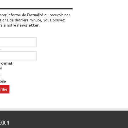
ster informé de l'actualité ou recevoir nos
tions de dernière minute, vous pouvez
re à notre
newsletter
.
o
Format
l
t
ile
EXION