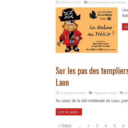
18 février 2014
Activités enfants et familles
Une
Ba
Li
Sur les pas des templiers
Laon
31 décembre 2009
Chasses au trésor
La
Au coeur de la cité médiévale de Laon, par
Lire la suite...
« Début
...
«
3
4
5
6