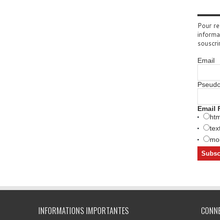
Pour re
informa
souscri
Email
Pseud
Email 
htm
tex
mob
INFORMATIONS IMPORTANTES
CONN