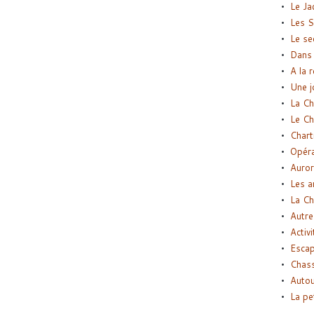
Le Ja
Les S
Le se
Dans 
A la 
Une j
La Ch
Le Ch
Chart
Opéra
Auror
Les a
La Ch
Autre
Activi
Esca
Chass
Autou
La pe