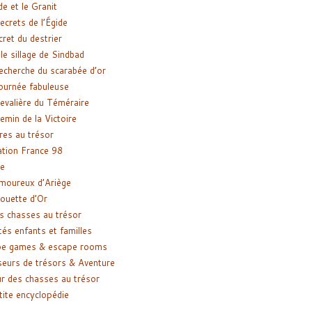
de et le Granit
ecrets de l’Égide
cret du destrier
le sillage de Sindbad
recherche du scarabée d’or
ournée fabuleuse
evalière du Téméraire
emin de la Victoire
res au trésor
tion France 98
e
moureux d’Ariège
ouette d’Or
s chasses au trésor
tés enfants et familles
pe games & escape rooms
eurs de trésors & Aventure
r des chasses au trésor
tite encyclopédie