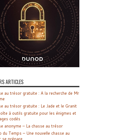
RS ARTICLES
e au trésor gratuite : A la recherche de Mr
me
e au trésor gratuite : Le Jade et le Granit
oîte à outils gratuite pour les énigmes et
ages codés
e anonyme – La chasse au trésor
o du Temps – Une nouvelle chasse au
r se prépare