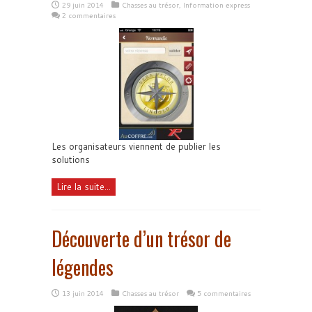
29 juin 2014
Chasses au trésor
,
Information express
2 commentaires
Les organisateurs viennent de publier les
solutions
Lire la suite...
Découverte d’un trésor de
légendes
13 juin 2014
Chasses au trésor
5 commentaires