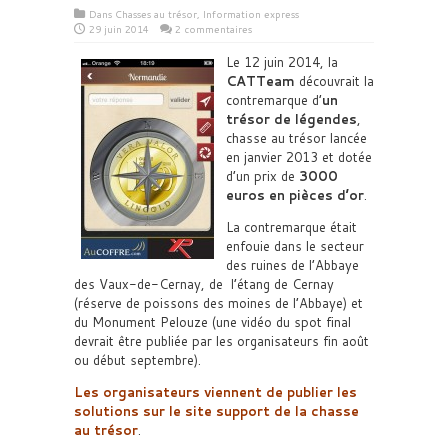
Dans
Chasses au trésor
,
Information express
29 juin 2014
2 commentaires
Le 12 juin 2014, la
CATTeam
découvrait la
contremarque d’
un
trésor de légendes
,
chasse au trésor lancée
en
janvier 2013
et dotée
d’un prix de
3000
euros en pièces d’or
.
La contremarque était
enfouie dans le secteur
des ruines de l’Abbaye
des Vaux-de-Cernay, de l’étang de Cernay
(réserve de poissons des moines de l’Abbaye) et
du Monument Pelouze (une vidéo du spot final
devrait être publiée par les organisateurs fin août
ou début septembre).
Les organisateurs viennent de publier les
solutions sur le site support de la chasse
au trésor
.