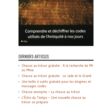
DERNIERS ARTICLES
Chasse au trésor gratuite : A la recherche de Mr
ou Mme
Chasse au trésor gratuite : Le Jade et le Granit
Une boîte à outils gratuite pour les énigmes et
messages codés
Chasse anonyme – La chasse au trésor
L’Écho du Temps – Une nouvelle chasse au
trésor se prépare