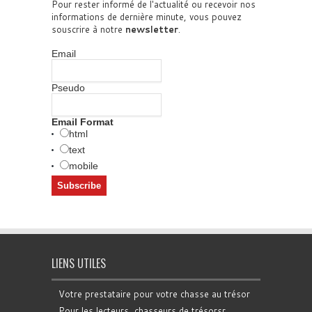
Pour rester informé de l'actualité ou recevoir nos
informations de dernière minute, vous pouvez
souscrire à notre
newsletter
.
Email
Pseudo
Email Format
html
text
mobile
LIENS UTILES
Votre prestataire pour votre chasse au trésor
Pour les lecteurs, chasseurs de trésorsr