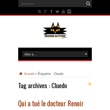
Accueil
»
Étiquette :
Cluedo
Tag archives :
Cluedo
Qui a tué le docteur Renoir