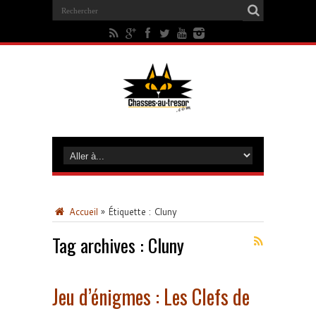
Accueil
»
Étiquette :
Cluny
Tag archives :
Cluny
Jeu d’énigmes : Les Clefs de