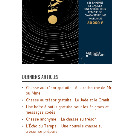
DERNIERS ARTICLES
Chasse au trésor gratuite : A la recherche de Mr
ou Mme
Chasse au trésor gratuite : Le Jade et le Granit
Une boîte à outils gratuite pour les énigmes et
messages codés
Chasse anonyme – La chasse au trésor
L’Écho du Temps – Une nouvelle chasse au
trésor se prépare