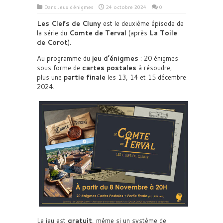
Dans
Jeux d'énigmes
24 octobre 2024
0
Les Clefs de Cluny
est le deuxième épisode de
la série du
Comte de Terval
(après
La Toile
de Corot
).
Au programme du
jeu d’énigmes
: 20 énigmes
sous forme de
cartes postales
à résoudre,
plus une
partie finale
les 13, 14 et 15 décembre
2024.
Le jeu est
gratuit
, même si un système de