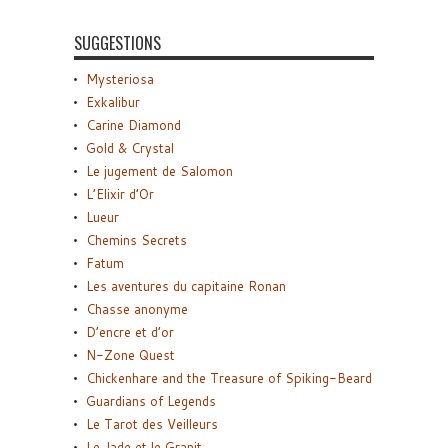
SUGGESTIONS
Mysteriosa
Exkalibur
Carine Diamond
Gold & Crystal
Le jugement de Salomon
L’Elixir d’Or
Lueur
Chemins Secrets
Fatum
Les aventures du capitaine Ronan
Chasse anonyme
D’encre et d’or
N-Zone Quest
Chickenhare and the Treasure of Spiking-Beard
Guardians of Legends
Le Tarot des Veilleurs
Le Jade et le Granit