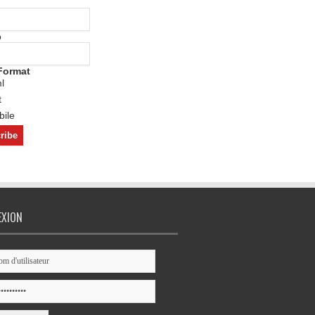
o
Format
l
t
ile
EXION