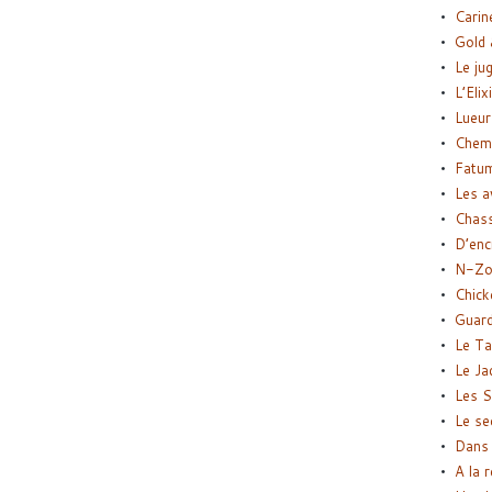
Carin
Gold 
Le ju
L’Elix
Lueur
Chemi
Fatu
Les a
Chas
D’enc
N-Zo
Chick
Guard
Le Ta
Le Ja
Les S
Le se
Dans 
A la 