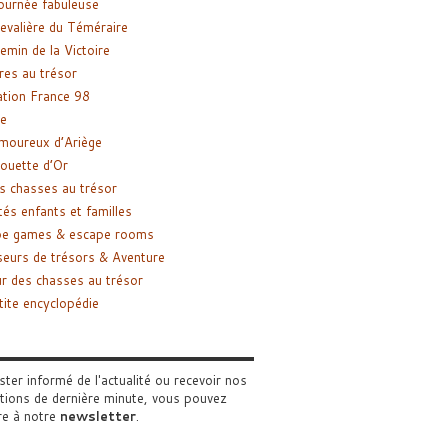
ournée fabuleuse
evalière du Téméraire
emin de la Victoire
res au trésor
tion France 98
e
moureux d’Ariège
ouette d’Or
s chasses au trésor
tés enfants et familles
pe games & escape rooms
eurs de trésors & Aventure
r des chasses au trésor
tite encyclopédie
ster informé de l'actualité ou recevoir nos
tions de dernière minute, vous pouvez
re à notre
newsletter
.