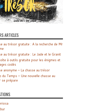
RS ARTICLES
e au trésor gratuite : A la recherche de Mr
me
e au trésor gratuite : Le Jade et le Granit
oîte à outils gratuite pour les énigmes et
ages codés
e anonyme – La chasse au trésor
o du Temps – Une nouvelle chasse au
r se prépare
STIONS
riosa
ibur