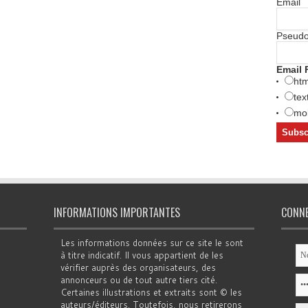
Email
Pseud
Email 
htm
tex
mob
INFORMATIONS IMPORTANTES
CONN
Les informations données sur ce site le sont
à titre indicatif. Il vous appartient de les
vérifier auprès des organisateurs, des
annonceurs ou de tout autre tiers cité.
Certaines illustrations et extraits sont © les
auteurs/éditeurs. Toutefois, nous retirerons