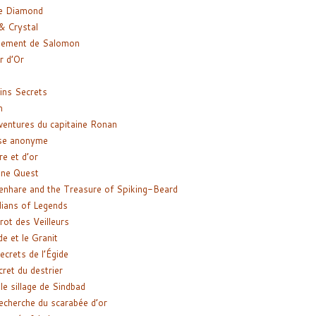
e Diamond
& Crystal
gement de Salomon
ir d’Or
ns Secrets
m
ventures du capitaine Ronan
se anonyme
re et d’or
ne Quest
enhare and the Treasure of Spiking-Beard
ians of Legends
rot des Veilleurs
de et le Granit
ecrets de l’Égide
cret du destrier
le sillage de Sindbad
recherche du scarabée d’or