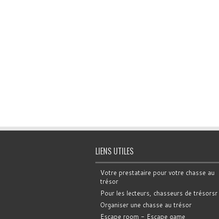
LIENS UTILES
Votre prestataire pour votre chasse au
trésor
Pour les lecteurs, chasseurs de trésorsr
Organiser une chasse au trésor
Escape room - Escape game