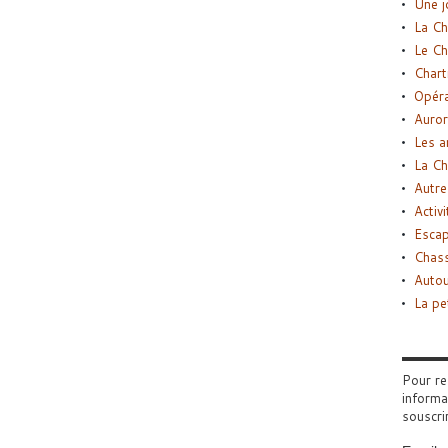
Une j
La Ch
Le Ch
Chart
Opéra
Auror
Les a
La Ch
Autre
Activi
Esca
Chass
Autou
La pe
Pour re
informa
souscri