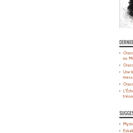
DERNIE
Chass
ou M
Chass
Une b
mess
Chass
L’Éch
tréso
SUGGE
Myste
Exkal