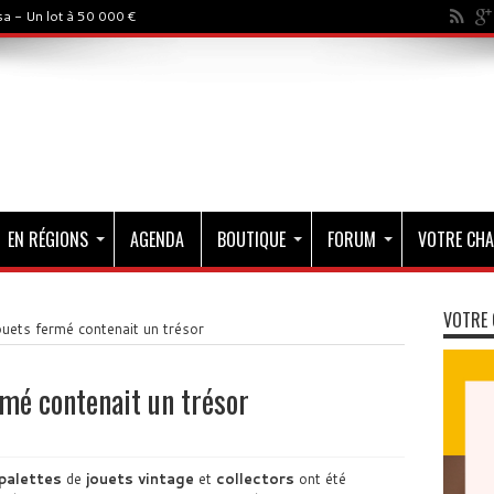
a - Un lot à 50 000 €
EN RÉGIONS
AGENDA
BOUTIQUE
FORUM
VOTRE CHA
VOTRE 
uets fermé contenait un trésor
mé contenait un trésor
palettes
de
jouets vintage
et
collectors
ont été