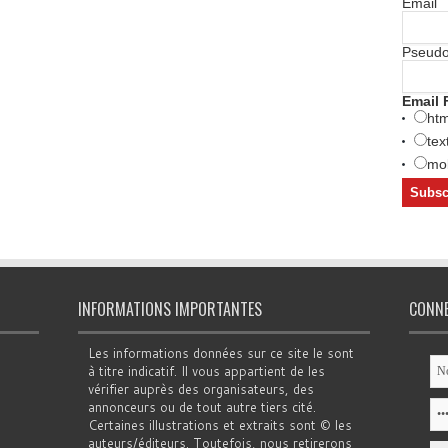
Email
Pseud
Email 
htm
tex
mob
INFORMATIONS IMPORTANTES
CONN
Les informations données sur ce site le sont
à titre indicatif. Il vous appartient de les
vérifier auprès des organisateurs, des
annonceurs ou de tout autre tiers cité.
Certaines illustrations et extraits sont © les
auteurs/éditeurs. Toutefois, nous retirerons