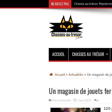
NE RATEZ PAS
Chasse au trésor Mysterios
ACCUEIL
CHASSES AU TRÉSOR
Accueil
»
Actualités
»
Un magasin de jo
Un magasin de jouets fer
Dans
Actualités
7 avril 2015
0
120 