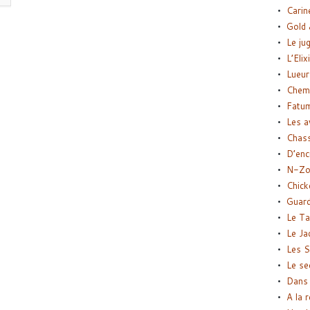
Carin
Gold 
Le ju
L’Elix
Lueur
Chemi
Fatu
Les a
Chas
D’enc
N-Zo
Chick
Guard
Le Ta
Le Ja
Les S
Le se
Dans 
A la 