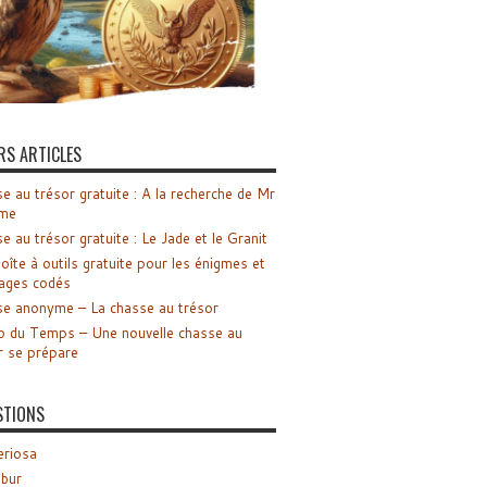
RS ARTICLES
e au trésor gratuite : A la recherche de Mr
me
e au trésor gratuite : Le Jade et le Granit
oîte à outils gratuite pour les énigmes et
ages codés
e anonyme – La chasse au trésor
o du Temps – Une nouvelle chasse au
r se prépare
STIONS
riosa
ibur