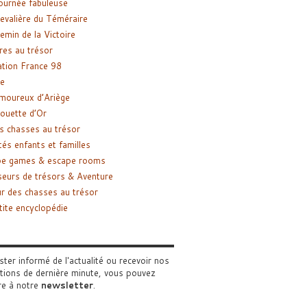
ournée fabuleuse
evalière du Téméraire
emin de la Victoire
res au trésor
tion France 98
e
moureux d’Ariège
ouette d’Or
s chasses au trésor
tés enfants et familles
pe games & escape rooms
eurs de trésors & Aventure
r des chasses au trésor
tite encyclopédie
ster informé de l'actualité ou recevoir nos
tions de dernière minute, vous pouvez
re à notre
newsletter
.