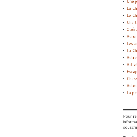
Une j
La Ch
Le Ch
Chart
Opéra
Auror
Les a
La Ch
Autre
Activi
Esca
Chass
Autou
La pe
Pour re
informa
souscri