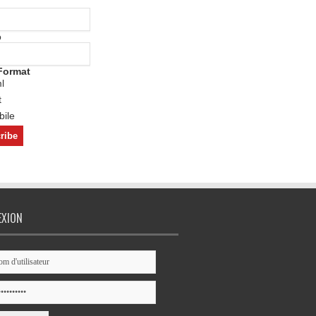
o
Format
l
t
ile
EXION