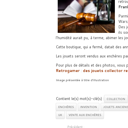
retro
Fran
Parmi
Wars,
Des j
ils s
l’humidité aurait pu, à terme, abimer les j
Cette boutique, qui a fermé, datait des an
Les jouets seront vendus aux enchères pa
Pour plus de détails et des photos, vous
Retrogamer
:
des jouets collector r
Image présentée à titre d’illustration
Contient le(s) mot(s)-clé(s) :
COLLECTION
ENCHÈRES
INVENTION
JOUETS ANCIEN
UK
VENTE AUX ENCHÈRES
Précédent :