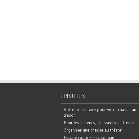
LIENS UTILES
Votre prestataire pour votre chasse au
trésor
Pour les lecteurs, chasseurs de trésorsr
Organiser une chasse au trésor
Escape room - Escape game