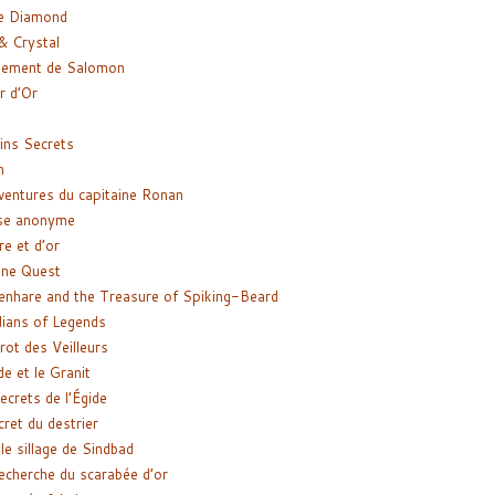
e Diamond
& Crystal
gement de Salomon
ir d’Or
ns Secrets
m
ventures du capitaine Ronan
se anonyme
re et d’or
ne Quest
enhare and the Treasure of Spiking-Beard
ians of Legends
rot des Veilleurs
de et le Granit
ecrets de l’Égide
cret du destrier
le sillage de Sindbad
recherche du scarabée d’or