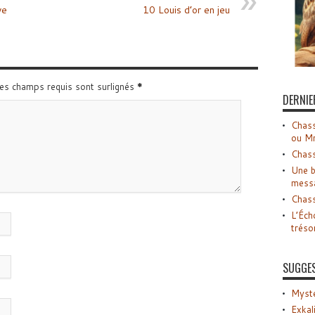
ye
10 Louis d’or en jeu
Les champs requis sont surlignés
*
DERNIE
Chass
ou M
Chass
Une b
mess
Chass
L’Éch
tréso
SUGGE
Myste
Exkal