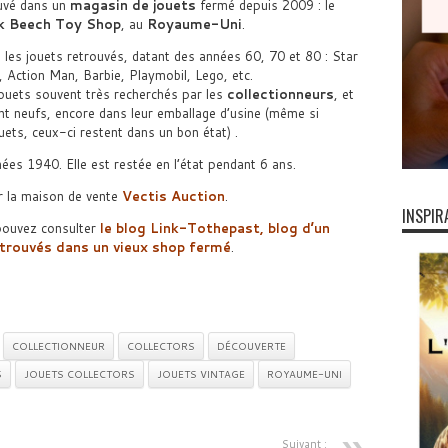
uvé dans un
magasin de jouets
fermé depuis 2009 : le
k Beech Toy Shop
, au
Royaume-Uni
.
 les jouets retrouvés, datant des années 60, 70 et 80 : Star
 Action Man, Barbie, Playmobil, Lego, etc.
ouets souvent très recherchés par les
collectionneurs
, et
ont neufs, encore dans leur emballage d’usine (même si
ouets, ceux-ci restent dans un bon état) .
nées 1940. Elle est restée en l’état pendant 6 ans.
r la maison de vente
Vectis Auction
.
INSPIR
 pouvez consulter
le blog Link-Tothepast, blog d’un
etrouvés dans un vieux shop fermé
.
COLLECTIONNEUR
COLLECTORS
DÉCOUVERTE
S
JOUETS COLLECTORS
JOUETS VINTAGE
ROYAUME-UNI
Suivant :