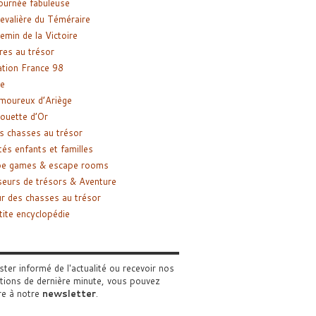
ournée fabuleuse
evalière du Téméraire
emin de la Victoire
res au trésor
tion France 98
e
moureux d’Ariège
ouette d’Or
s chasses au trésor
tés enfants et familles
pe games & escape rooms
eurs de trésors & Aventure
r des chasses au trésor
tite encyclopédie
ster informé de l'actualité ou recevoir nos
tions de dernière minute, vous pouvez
re à notre
newsletter
.