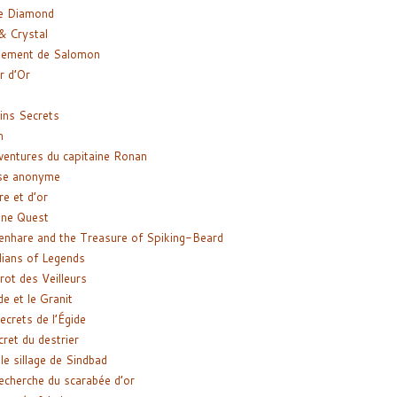
e Diamond
& Crystal
gement de Salomon
ir d’Or
ns Secrets
m
ventures du capitaine Ronan
se anonyme
re et d’or
ne Quest
enhare and the Treasure of Spiking-Beard
ians of Legends
rot des Veilleurs
de et le Granit
ecrets de l’Égide
cret du destrier
le sillage de Sindbad
recherche du scarabée d’or