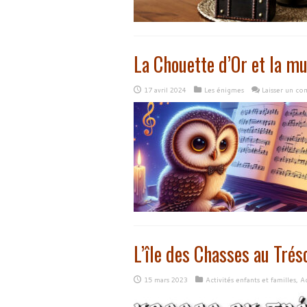
La Chouette d’Or et la m
17 avril 2024
Les énigmes
Laisser un c
L’île des Chasses au Tré
15 mars 2023
Activités enfants et familles
,
Ac