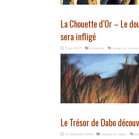
La Chouette d’Or – Le dou
sera infligé
5 mai 2025
Actualités
Laisser un comme
Le Trésor de Dabo découv
31 décembre 2024
Chasses au trésor
La