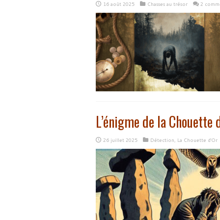
16 août 2025
Chasses au trésor
2 comme
L’énigme de la Chouette 
26 juillet 2025
Détection
,
La Chouette d'Or