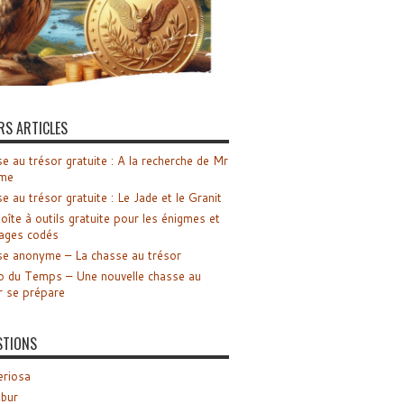
RS ARTICLES
e au trésor gratuite : A la recherche de Mr
me
e au trésor gratuite : Le Jade et le Granit
oîte à outils gratuite pour les énigmes et
ages codés
e anonyme – La chasse au trésor
o du Temps – Une nouvelle chasse au
r se prépare
STIONS
riosa
ibur