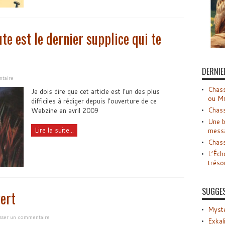
te est le dernier supplice qui te
DERNIE
ntaire
Chass
Je dois dire que cet article est l'un des plus
ou M
difficiles à rédiger depuis l'ouverture de ce
Chass
Webzine en avril 2009
Une b
Lire la suite...
mess
Chass
L’Éch
tréso
SUGGE
ert
Myste
isser un commentaire
Exkal