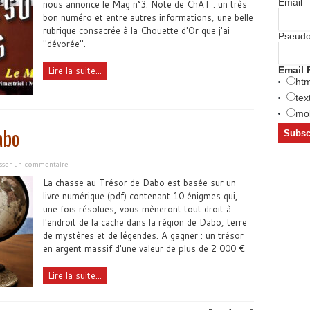
Email
nous annonce le Mag n°3. Note de ChAT : un très
bon numéro et entre autres informations, une belle
rubrique consacrée à la Chouette d'Or que j'ai
Pseud
"dévorée".
Lire la suite...
Email 
htm
tex
mob
abo
isser un commentaire
La chasse au Trésor de Dabo est basée sur un
livre numérique (pdf) contenant 10 énigmes qui,
une fois résolues, vous mèneront tout droit à
l'endroit de la cache dans la région de Dabo, terre
de mystères et de légendes. A gagner : un trésor
en argent massif d'une valeur de plus de 2 000 €
Lire la suite...