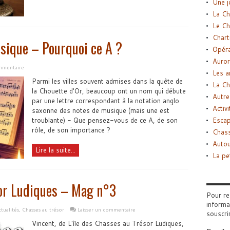
Une j
La Ch
Le Ch
Chart
usique – Pourquoi ce A ?
Opéra
Auror
ommentaire
Les a
Parmi les villes souvent admises dans la quête de
La Ch
la Chouette d'Or, beaucoup ont un nom qui débute
Autre
par une lettre correspondant à la notation anglo
Activi
saxonne des notes de musique (mais une est
troublante) - Que pensez-vous de ce A, de son
Esca
rôle, de son importance ?
Chass
Autou
Lire la suite...
La pe
sor Ludiques – Mag n°3
Pour re
informa
tualités
,
Chasses au trésor
Laisser un commentaire
souscri
Vincent, de L'île des Chasses au Trésor Ludiques,