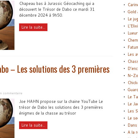
Chapeau bas à Jurassic Géocaching qui a
Carin
découvert le Trésor de Dabo ce mardi 31
Gold 
décembre 2024 à 9h50.
Le ju
L’Elix
Lire la suite...
Lueur
Chemi
Fatu
Les a
Chas
abo – Les solutions des 3 premières
D’enc
N-Zo
Chick
Guard
 un commentaire
Le Ta
Joe HAHN propose sur la chaine YouTube Le
Le Ja
trésor de Dabo les solutions des 3 premières
Les S
énigmes de la chasse au trésor
Le se
Lire la suite...
Dans 
A la 