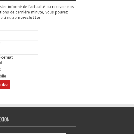
ster informé de l'actualité ou recevoir nos
tions de dernière minute, vous pouvez
re à notre
newsletter
.
o
Format
l
t
ile
EXION