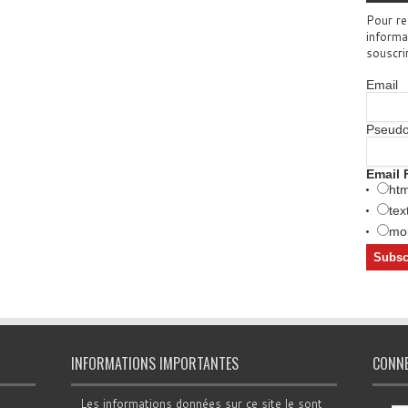
Pour re
informa
souscri
Email
Pseud
Email 
htm
tex
mob
INFORMATIONS IMPORTANTES
CONN
Les informations données sur ce site le sont