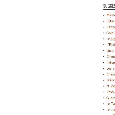
SUGGE
Myste
Exkal
Carin
Gold 
Le ju
L’Elix
Lueur
Chemi
Fatu
Les a
Chas
D’enc
N-Zo
Chick
Guard
Le Ta
Le Ja