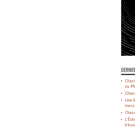
DERNIE
Chass
ou M
Chass
Une b
mess
Chass
L’Éch
tréso