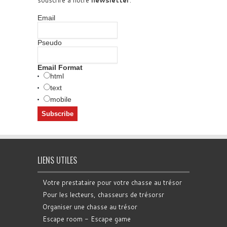
souscrire à notre
newsletter
.
Email
Pseudo
Email Format
html
text
mobile
LIENS UTILES
Votre prestataire pour votre chasse au trésor
Pour les lecteurs, chasseurs de trésorsr
Organiser une chasse au trésor
Escape room - Escape game