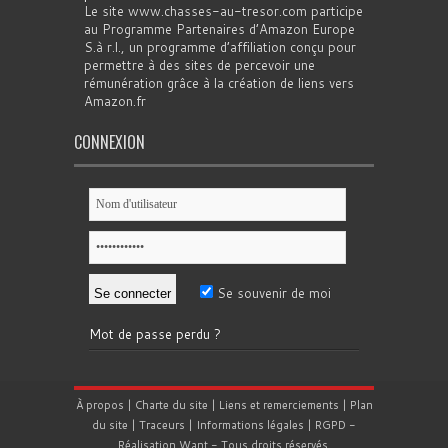
Le site www.chasses-au-tresor.com participe
au Programme Partenaires d’Amazon Europe
S.à r.l., un programme d’affiliation conçu pour
permettre à des sites de percevoir une
rémunération grâce à la création de liens vers
Amazon.fr
CONNEXION
Se souvenir de moi
Mot de passe perdu ?
À propos
|
Charte du site
|
Liens et remerciements
|
Plan
du site
|
Traceurs
|
Informations légales
|
RGPD
-
Réalisation
Want
- Tous droits réservés.