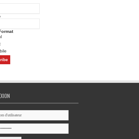
o
Format
l
t
ile
EXION