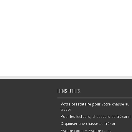
LIENS UTILES
Votre prestataire pour votre chasse au
trésor
Pour les lecteurs, chasseurs de trésorsr
Organiser une chasse au trésor
Escape room - Escape game