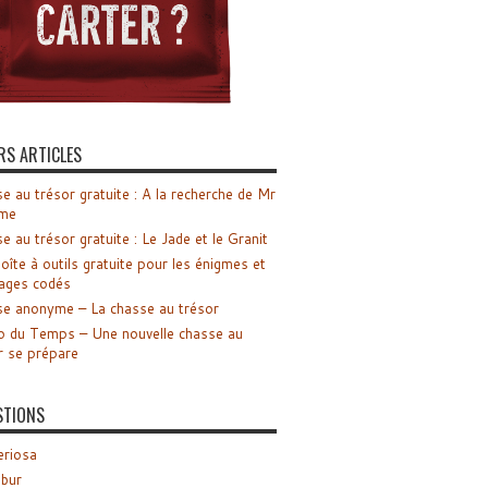
RS ARTICLES
e au trésor gratuite : A la recherche de Mr
me
e au trésor gratuite : Le Jade et le Granit
oîte à outils gratuite pour les énigmes et
ages codés
e anonyme – La chasse au trésor
o du Temps – Une nouvelle chasse au
r se prépare
STIONS
riosa
ibur