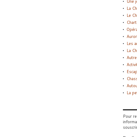
Une j
La Ch
Le Ch
Chart
Opéra
Auror
Les a
La Ch
Autre
Activi
Esca
Chass
Autou
La pe
Pour re
informa
souscri