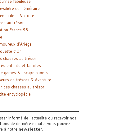
ournée fabuleuse
evalière du Téméraire
emin de la Victoire
res au trésor
tion France 98
e
moureux d’Ariège
ouette d’Or
s chasses au trésor
tés enfants et familles
pe games & escape rooms
eurs de trésors & Aventure
r des chasses au trésor
tite encyclopédie
ster informé de l'actualité ou recevoir nos
tions de dernière minute, vous pouvez
re à notre
newsletter
.