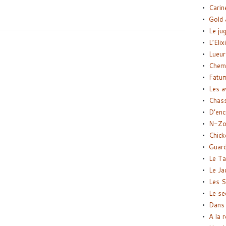
Carin
Gold 
Le ju
L’Elix
Lueur
Chemi
Fatu
Les a
Chas
D’enc
N-Zo
Chick
Guard
Le Ta
Le Ja
Les S
Le se
Dans 
A la 