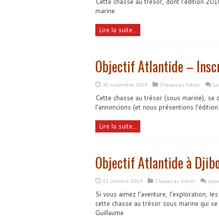
Cette chasse au trésor, dont l'édition 20
marine.
Lire la suite...
Objectif Atlantide – Insc
30 novembre 2009
Chasses au trésor
La
Cette chasse au trésor (sous marine), se
l’annoncions (et nous présentions l’édition
Lire la suite...
Objectif Atlantide à Djib
21 octobre 2009
Chasses au trésor
Lais
Si vous aimez l’aventure, l’exploration, l
cette chasse au trésor sous marine qui se
Guillaume