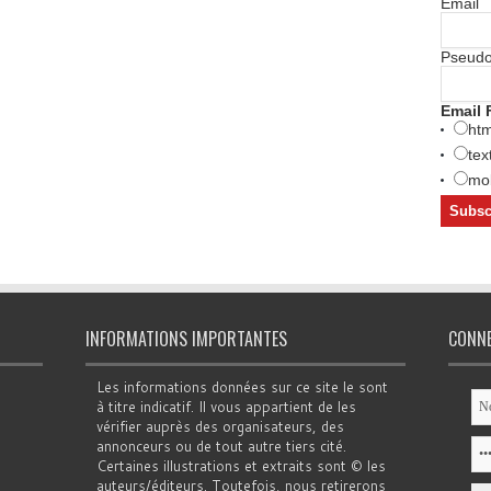
Email
Pseud
Email 
htm
tex
mob
INFORMATIONS IMPORTANTES
CONN
Les informations données sur ce site le sont
à titre indicatif. Il vous appartient de les
vérifier auprès des organisateurs, des
annonceurs ou de tout autre tiers cité.
Certaines illustrations et extraits sont © les
auteurs/éditeurs. Toutefois, nous retirerons