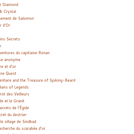
e Diamond
& Crystal
gement de Salomon
ir d’Or
ns Secrets
m
ventures du capitaine Ronan
se anonyme
re et d’or
ne Quest
enhare and the Treasure of Spiking-Beard
ians of Legends
rot des Veilleurs
de et le Granit
ecrets de l’Égide
cret du destrier
le sillage de Sindbad
recherche du scarabée d’or