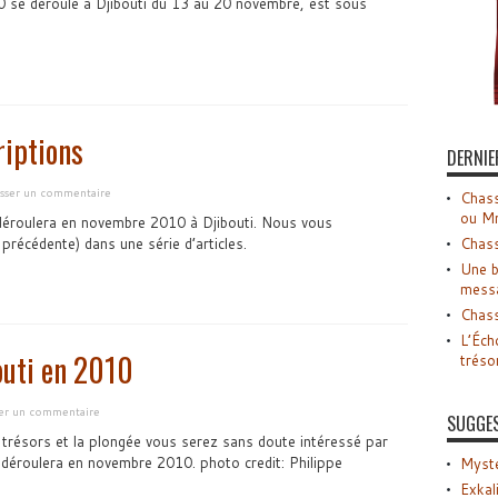
10 se déroule à Djibouti du 13 au 20 novembre, est sous
riptions
DERNIE
isser un commentaire
Chass
ou M
 déroulera en novembre 2010 à Djibouti. Nous vous
 précédente) dans une série d’articles.
Chass
Une b
mess
Chass
L’Éch
outi en 2010
tréso
ser un commentaire
SUGGE
es trésors et la plongée vous serez sans doute intéressé par
 déroulera en novembre 2010. photo credit: Philippe
Myste
Exkal