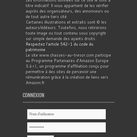
Les informations données sur ce site le sont à
titre indicatif. Il vous appartient de les vérifier
auprès des organisateurs, des annonceurs ou
de tout autre tiers cité.
Certaines illustrations et extraits sont © les
auteurs/éditeurs. Toutefois, nous retirerons
toute image ou tout contenu sous copyright
sur simple demande des ayants droits.
Respectez l'article 542-1 du code du
patrimoine
.
Le site www.chasses-au-tresor.com participe
au Programme Partenaires d’Amazon Europe
S.à r.l., un programme d’affiliation conçu pour
permettre à des sites de percevoir une
rémunération grâce à la création de liens vers
Amazon.fr
CONNEXION