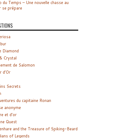
o du Temps – Une nouvelle chasse au
r se prépare
STIONS
riosa
ibur
e Diamond
& Crystal
gement de Salomon
ir d’Or
ns Secrets
m
ventures du capitaine Ronan
se anonyme
re et d’or
ne Quest
enhare and the Treasure of Spiking-Beard
ians of Legends