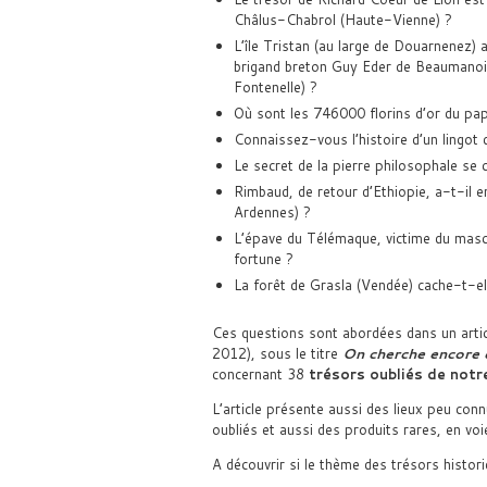
Châlus-Chabrol (Haute-Vienne) ?
L’île Tristan (au large de Douarnenez) a
brigand breton Guy Eder de Beaumanoir
Fontenelle) ?
Où sont les 746000 florins d’or du pa
Connaissez-vous l’histoire d’un lingot 
Le secret de la pierre philosophale se
Rimbaud, de retour d’Ethiopie, a-t-il 
Ardennes) ?
L’épave du Télémaque, victime du masca
fortune ?
La forêt de Grasla (Vendée) cache-t-el
Ces questions sont abordées dans un arti
2012), sous le titre
On cherche encore c
concernant 38
trésors oubliés de notr
L’article présente aussi des lieux peu conn
oubliés et aussi des produits rares, en voie
A découvrir si le thème des trésors histor