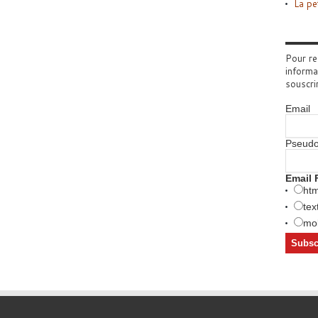
La pe
Pour re
informa
souscri
Email
Pseud
Email 
htm
tex
mob