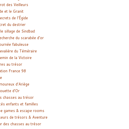
rot des Veilleurs
de et le Granit
ecrets de l’Égide
cret du destrier
le sillage de Sindbad
recherche du scarabée d’or
ournée fabuleuse
evalière du Téméraire
emin de la Victoire
res au trésor
tion France 98
e
moureux d’Ariège
ouette d’Or
s chasses au trésor
tés enfants et familles
pe games & escape rooms
eurs de trésors & Aventure
r des chasses au trésor