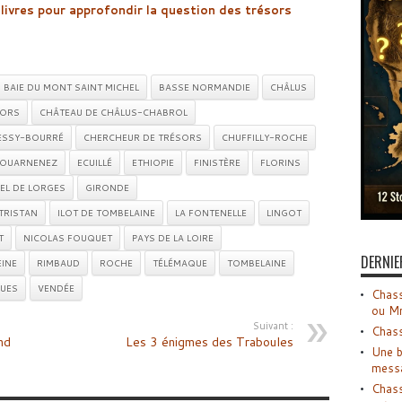
livres pour approfondir la question des trésors
BAIE DU MONT SAINT MICHEL
BASSE NORMANDIE
CHÂLUS
SORS
CHÂTEAU DE CHÂLUS-CHABROL
ESSY-BOURRÉ
CHERCHEUR DE TRÉSORS
CHUFFILLY-ROCHE
OUARNENEZ
ECUILLÉ
ETHIOPIE
FINISTÈRE
FLORINS
EL DE LORGES
GIRONDE
 TRISTAN
ILOT DE TOMBELAINE
LA FONTENELLE
LINGOT
T
NICOLAS FOUQUET
PAYS DE LA LOIRE
DERNIE
INE
RIMBAUD
ROCHE
TÉLÉMAQUE
TOMBELAINE
UES
VENDÉE
Chass
ou M
Suivant :
Chass
nd
Les 3 énigmes des Traboules
Une b
mess
Chass