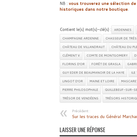
NB :
vous trouverez une sélection de 
historiques dans notre boutique
.
Contient le(s) mot(s)-clé(s) :
ARDENNES
CHAMPAGNE ARDENNE
CHASSEUR DE TRÉ
CHÂTEAU DE VILLANDRAUT
CHÂTEAU DU PL
CLÉMENT V
COMTE DE MONTGOMERY
D
FLORINS D'OR
FORÊT DE GRASLA
GABRI
GUY EDER DE BEAUMANOIR DE LA HAYE
ILE
LINGOT D'OR
MAINE ET LOIRE
MASCARE
PIERRE PHILOSOPHALE
QUILLEBEUF-SUR-SE
TRÉSOR DE VENDÉENS
TRÉSORS HISTORIQ
Précédent :
Sur les traces du Général Marcha
LAISSER UNE RÉPONSE