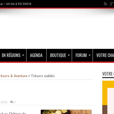
a - Un lot à 50 000 €
EN RÉGIONS
AGENDA
BOUTIQUE
FORUM
VOTRE CHA
VOTRE 
résors & Aventure
»
Trésors oubliés
n 2012
0
-il au Château de