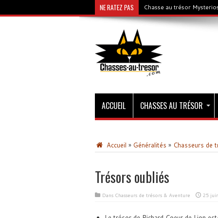
NE RATEZ PAS
Chasse au trésor Mysterios
ACCUEIL
CHASSES AU TRÉSOR
Accueil
»
Généralités
»
Chasseurs de t
Trésors oubliés
Dans
Chasseurs de trésors & Aventure
25 jui
Le trésor de Richard Coeur de Lion est