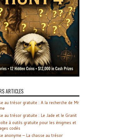
RS ARTICLES
e au trésor gratuite : A la recherche de Mr
me
e au trésor gratuite : Le Jade et le Granit
oîte à outils gratuite pour les énigmes et
ages codés
e anonyme – La chasse au trésor