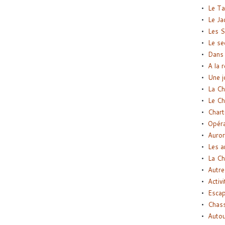
Le Ta
Le Ja
Les S
Le se
Dans 
A la 
Une j
La Ch
Le Ch
Chart
Opéra
Auror
Les a
La Ch
Autre
Activi
Esca
Chass
Autou