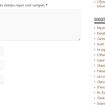
L’Éch
Les champs requis sont surlignés
*
tréso
SUGGE
Myste
Exkal
Carin
Gold 
Le ju
L’Elix
Lueur
Chemi
Fatu
Les a
Chas
D’enc
N-Zo
Chick
Guard