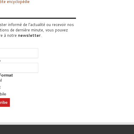
tite encyclopédie
ster informé de l'actualité ou recevoir nos
tions de dernière minute, vous pouvez
re à notre
newsletter
.
o
Format
l
t
ile