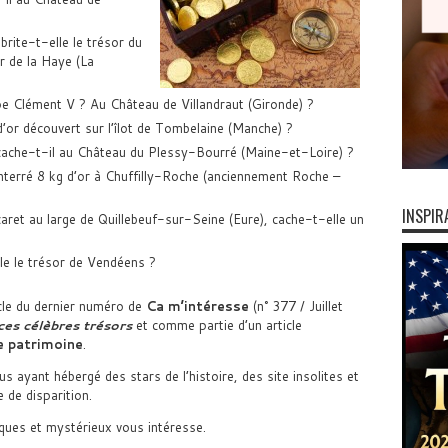
brite-t-elle le trésor du
 de la Haye (La
pe Clément V ? Au Château de Villandraut (Gironde) ?
d’or découvert sur l’îlot de Tombelaine (Manche) ?
 cache-t-il au Château du Plessy-Bourré (Maine-et-Loire) ?
enterré 8 kg d’or à Chuffilly-Roche (anciennement Roche –
INSPIR
ret au large de Quillebeuf-sur-Seine (Eure), cache-t-elle un
le le trésor de Vendéens ?
cle du dernier numéro de
Ca m’intéresse
(n° 377 / Juillet
es célèbres trésors
et comme partie d’un article
e patrimoine
.
us ayant hébergé des stars de l’histoire, des site insolites et
 de disparition.
iques et mystérieux vous intéresse.