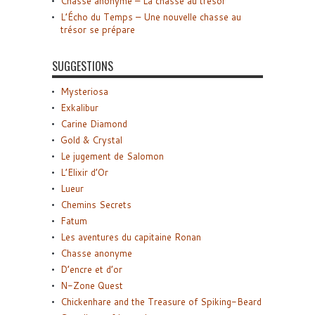
Chasse anonyme – La chasse au trésor
L’Écho du Temps – Une nouvelle chasse au
trésor se prépare
SUGGESTIONS
Mysteriosa
Exkalibur
Carine Diamond
Gold & Crystal
Le jugement de Salomon
L’Elixir d’Or
Lueur
Chemins Secrets
Fatum
Les aventures du capitaine Ronan
Chasse anonyme
D’encre et d’or
N-Zone Quest
Chickenhare and the Treasure of Spiking-Beard