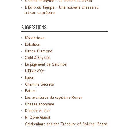
Chasse anonyme – La chasse au trésor
L’Écho du Temps – Une nouvelle chasse au
trésor se prépare
SUGGESTIONS
Mysteriosa
Exkalibur
Carine Diamond
Gold & Crystal
Le jugement de Salomon
L’Elixir d’Or
Lueur
Chemins Secrets
Fatum
Les aventures du capitaine Ronan
Chasse anonyme
D’encre et d’or
N-Zone Quest
Chickenhare and the Treasure of Spiking-Beard