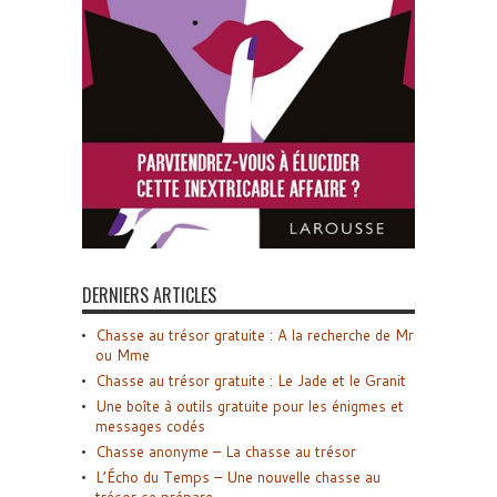
DERNIERS ARTICLES
Chasse au trésor gratuite : A la recherche de Mr
ou Mme
Chasse au trésor gratuite : Le Jade et le Granit
Une boîte à outils gratuite pour les énigmes et
messages codés
Chasse anonyme – La chasse au trésor
L’Écho du Temps – Une nouvelle chasse au
trésor se prépare