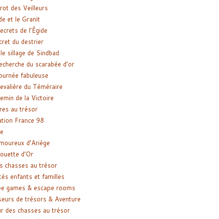
rot des Veilleurs
de et le Granit
ecrets de l’Égide
cret du destrier
le sillage de Sindbad
recherche du scarabée d’or
ournée fabuleuse
evalière du Téméraire
emin de la Victoire
res au trésor
tion France 98
e
moureux d’Ariège
ouette d’Or
s chasses au trésor
tés enfants et familles
pe games & escape rooms
eurs de trésors & Aventure
r des chasses au trésor