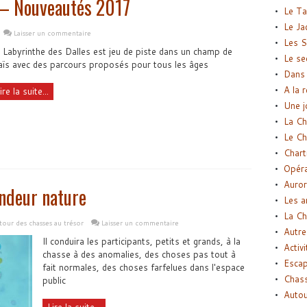
 – Nouveautés 2017
Le Ta
Le Ja
Laisser un commentaire
Les S
 Labyrinthe des Dalles est jeu de piste dans un champ de
Le se
ïs avec des parcours proposés pour tous les âges
Dans 
A la 
ire la suite...
Une j
La Ch
Le Ch
Chart
Opéra
Auror
andeur nature
Les a
La Ch
tour des chasses au trésor
Laisser un commentaire
Autre
Il conduira les participants, petits et grands, à la
Activi
chasse à des anomalies, des choses pas tout à
Esca
fait normales, des choses farfelues dans l'espace
Chass
public
Autou
Lire la suite...