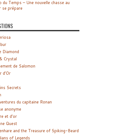
o du Temps – Une nouvelle chasse au
r se prépare
STIONS
riosa
ibur
e Diamond
& Crystal
gement de Salomon
ir d’Or
ns Secrets
m
ventures du capitaine Ronan
se anonyme
re et d’or
ne Quest
enhare and the Treasure of Spiking-Beard
ians of Legends