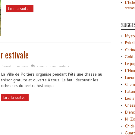
L’Éch
tréso
Lire la suite...
SUGGE
Myste
Exkal
Carin
r estivale
Gold 
Le ju
Information express
Laisser un commentaire
L’Elix
La Ville de Poitiers organise pendant l'été une chasse au
Lueur
trésor gratuite et ouverte à tous. Le but : découvrir les
Chemi
richesses du centre historique
Fatu
Lire la suite...
Les a
Chas
D’enc
N-Zo
Chick
Guard