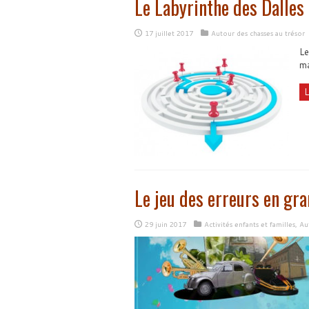
Le Labyrinthe des Dalles
17 juillet 2017
Autour des chasses au trésor
Le
ma
L
Le jeu des erreurs en gr
29 juin 2017
Activités enfants et familles
,
Au