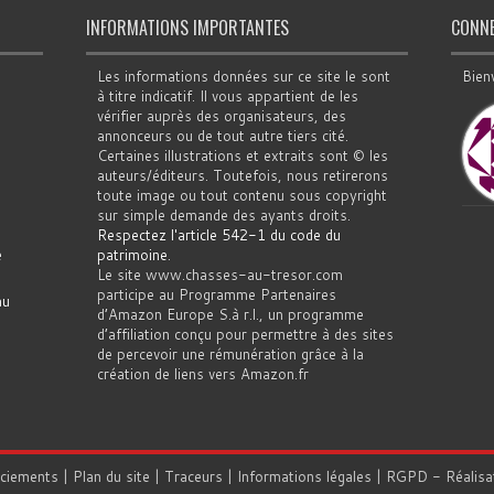
INFORMATIONS IMPORTANTES
CONN
Les informations données sur ce site le sont
Bien
à titre indicatif. Il vous appartient de les
vérifier auprès des organisateurs, des
annonceurs ou de tout autre tiers cité.
Certaines illustrations et extraits sont © les
auteurs/éditeurs. Toutefois, nous retirerons
toute image ou tout contenu sous copyright
sur simple demande des ayants droits.
Respectez l'article 542-1 du code du
e
patrimoine
.
Le site www.chasses-au-tresor.com
participe au Programme Partenaires
au
d’Amazon Europe S.à r.l., un programme
d’affiliation conçu pour permettre à des sites
de percevoir une rémunération grâce à la
création de liens vers Amazon.fr
rciements
|
Plan du site
|
Traceurs
|
Informations légales
|
RGPD
- Réalisa