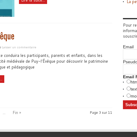
La pe
Pour re
informa
vêque
souscri
Email
Laisser un commentaire
te conduira les participants, parents et enfants, dans les
 cité médiévale de Puy-l'Évêque pour découvrir le patrimoine
Pseud
ique et pédagogique
Email 
..
htm
tex
mob
...
Fin »
Page 3 sur 11