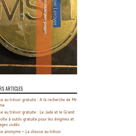
RS ARTICLES
e au trésor gratuite : A la recherche de Mr
me
e au trésor gratuite : Le Jade et le Granit
oîte à outils gratuite pour les énigmes et
ages codés
e anonyme – La chasse au trésor