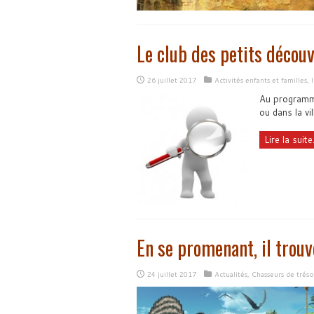
Le club des petits décou
26 juillet 2017
Activités enfants et familles
,
Au programme 
ou dans la vil
Lire la suite.
En se promenant, il trou
24 juillet 2017
Actualités
,
Chasseurs de trés