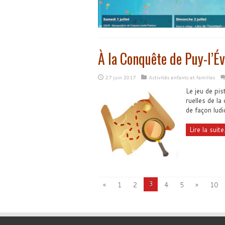
À la Conquête de Puy-l’É
27 juin 2017
Activités enfants et familles
Le jeu de pis
ruelles de la
de façon lud
Lire la suite.
3
«
1
2
4
5
»
10