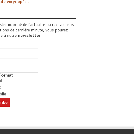
tite encyclopédie
ster informé de l'actualité ou recevoir nos
tions de dernière minute, vous pouvez
re à notre
newsletter
.
o
Format
l
t
ile