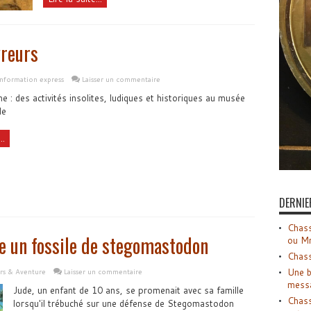
vreurs
Information express
Laisser un commentaire
: des activités insolites, ludiques et historiques au musée
le
..
DERNIE
Chass
ve un fossile de stegomastodon
ou M
Chass
Une b
ors & Aventure
Laisser un commentaire
mess
Jude, un enfant de 10 ans, se promenait avec sa famille
Chass
lorsqu'il trébuché sur une défense de Stegomastodon