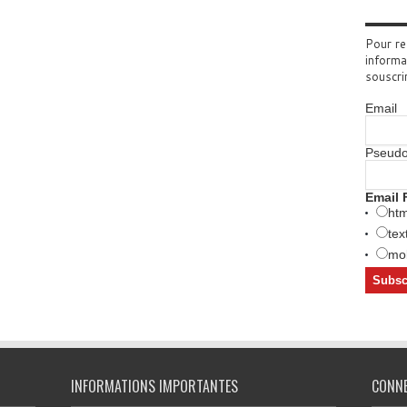
Pour re
informa
souscri
Email
Pseud
Email 
htm
tex
mob
INFORMATIONS IMPORTANTES
CONN