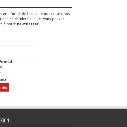
ster informé de l'actualité ou recevoir nos
tions de dernière minute, vous pouvez
re à notre
newsletter
.
o
Format
l
t
ile
EXION