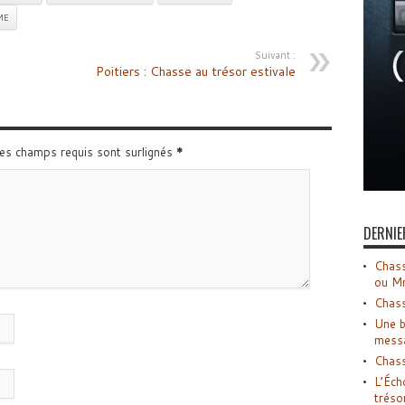
ME
Suivant :
Poitiers : Chasse au trésor estivale
Les champs requis sont surlignés
*
DERNIE
Chass
ou M
Chass
Une b
mess
Chass
L’Éch
tréso