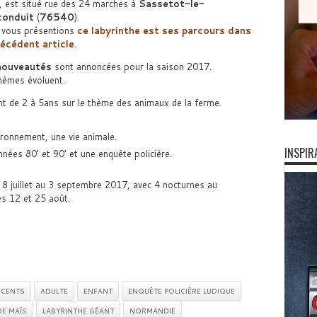
, est situé rue des 24 marches à
Sassetot-le-
onduit
(
76540
).
vous présentions
ce labyrinthe est ses parcours dans
récédent article
.
nouveautés
sont annoncées pour la saison 2017.
hèmes évoluent.
t de 2 à 5ans sur le thème des animaux de la ferme.
.
ironnement, une vie animale.
INSPIR
nées 80’ et 90’ et une enquête policière.
 8 juillet au 3 septembre 2017, avec 4 nocturnes au
es 12 et 25 août.
CENTS
ADULTE
ENFANT
ENQUÊTE POLICIÈRE LUDIQUE
DE MAÏS
LABYRINTHE GÉANT
NORMANDIE