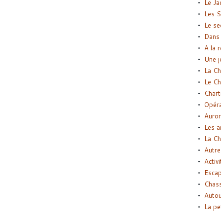
Le Ja
Les S
Le se
Dans 
A la 
Une j
La Ch
Le Ch
Chart
Opéra
Auror
Les a
La Ch
Autre
Activi
Esca
Chass
Autou
La pe