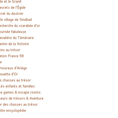
de et le Granit
ecrets de l’Égide
cret du destrier
le sillage de Sindbad
recherche du scarabée d’or
ournée fabuleuse
evalière du Téméraire
emin de la Victoire
res au trésor
tion France 98
e
moureux d’Ariège
ouette d’Or
s chasses au trésor
tés enfants et familles
pe games & escape rooms
eurs de trésors & Aventure
r des chasses au trésor
tite encyclopédie