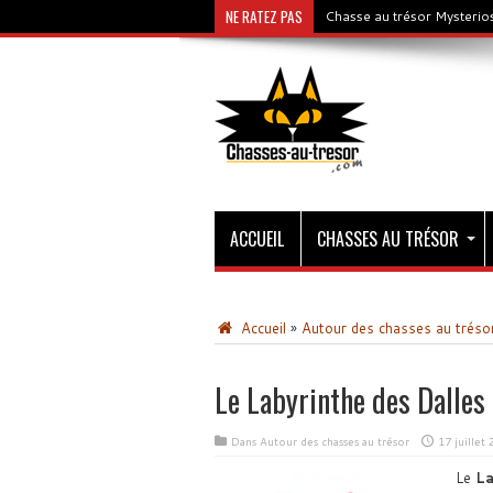
NE RATEZ PAS
Chasse au trésor Mysterios
ACCUEIL
CHASSES AU TRÉSOR
Accueil
»
Autour des chasses au tréso
Le Labyrinthe des Dalles
Dans
Autour des chasses au trésor
17 juillet
Le
La