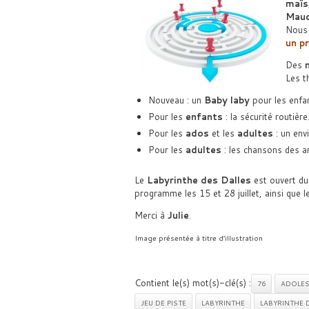
maïs
Mauc
Nous 
un p
Des
Les t
Nouveau : un
Baby laby
pour les enfan
Pour les
enfants
: la sécurité routière
Pour les
ados
et les
adultes
: un env
Pour les
adultes
: les chansons des an
Le
Labyrinthe des Dalles
est ouvert du
programme les 15 et 28 juillet, ainsi que l
Merci à
Julie
.
Image présentée à titre d’illustration
Contient le(s) mot(s)-clé(s) :
76
ADOLES
JEU DE PISTE
LABYRINTHE
LABYRINTHE 