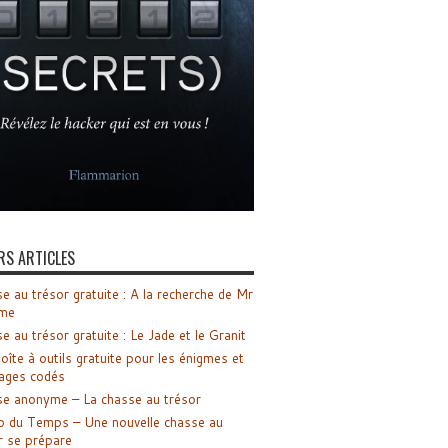
RS ARTICLES
e au trésor gratuite : A la recherche de Mr
me
e au trésor gratuite : Le Jade et le Granit
oîte à outils gratuite pour les énigmes et
ages codés
e anonyme – La chasse au trésor
o du Temps – Une nouvelle chasse au
r se prépare