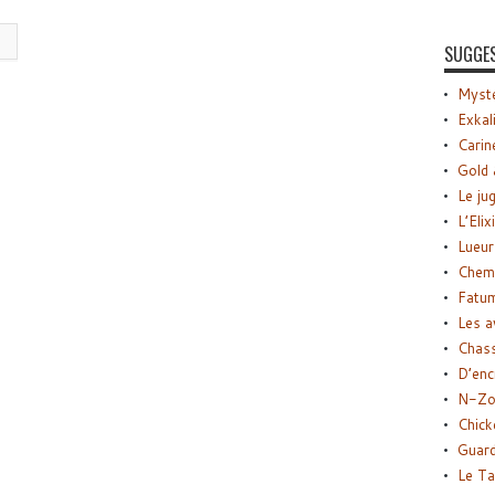
SUGGE
Myste
Exkal
Carin
Gold 
Le ju
L’Elix
Lueur
Chemi
Fatu
Les a
Chas
D’enc
N-Zo
Chick
Guard
Le Ta