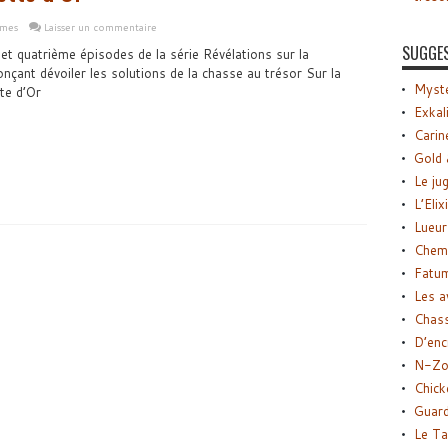
gmes
Laisser un commentaire
SUGGE
 et quatrième épisodes de la série Révélations sur la
çant dévoiler les solutions de la chasse au trésor Sur la
Myste
te d’Or
Exkal
Carin
Gold 
Le ju
L’Elix
Lueur
Chemi
Fatu
Les a
Chas
D’enc
N-Zo
Chick
Guard
Le Ta