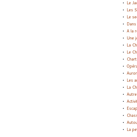
Le Ja
Les S
Le se
Dans 
A la 
Une j
La Ch
Le Ch
Chart
Opéra
Auror
Les a
La Ch
Autre
Activi
Esca
Chass
Autou
La pe