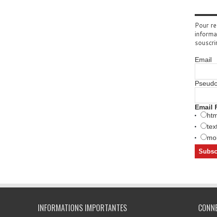
Pour re
informa
souscri
Email
Pseud
Email 
htm
tex
mob
INFORMATIONS IMPORTANTES
CONN