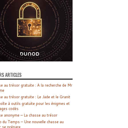
RS ARTICLES
e au trésor gratuite : A la recherche de Mr
me
e au trésor gratuite : Le Jade et le Granit
oîte à outils gratuite pour les énigmes et
ages codés
e anonyme – La chasse au trésor
o du Temps – Une nouvelle chasse au
r se prépare