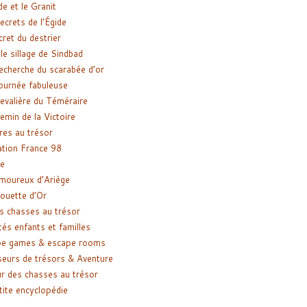
de et le Granit
ecrets de l’Égide
cret du destrier
le sillage de Sindbad
recherche du scarabée d’or
ournée fabuleuse
evalière du Téméraire
emin de la Victoire
res au trésor
tion France 98
e
moureux d’Ariège
ouette d’Or
s chasses au trésor
tés enfants et familles
pe games & escape rooms
eurs de trésors & Aventure
r des chasses au trésor
tite encyclopédie