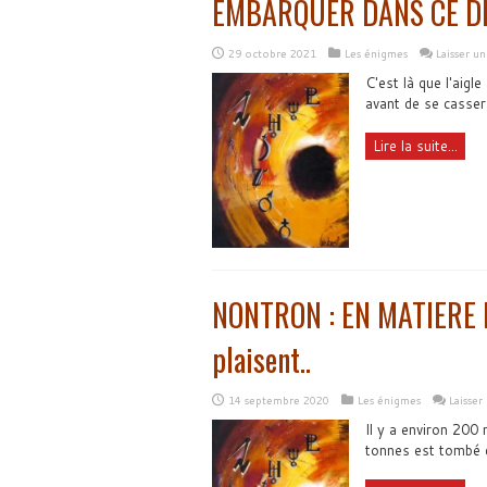
EMBARQUER DANS CE 
29 octobre 2021
Les énigmes
Laisser u
C'est là que l'aigl
avant de se casser 
Lire la suite...
NONTRON : EN MATIERE D’
plaisent..
14 septembre 2020
Les énigmes
Laisse
Il y a environ 200 
tonnes est tombé d