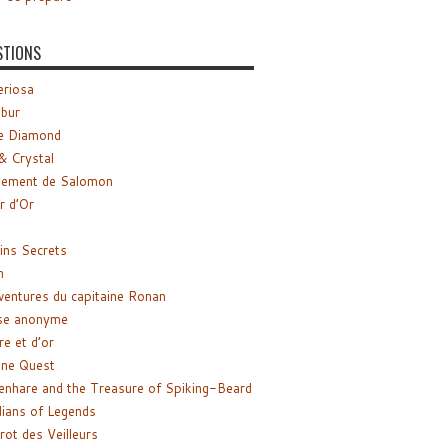
STIONS
riosa
ibur
e Diamond
& Crystal
gement de Salomon
ir d’Or
ns Secrets
m
ventures du capitaine Ronan
se anonyme
re et d’or
ne Quest
enhare and the Treasure of Spiking-Beard
ians of Legends
rot des Veilleurs