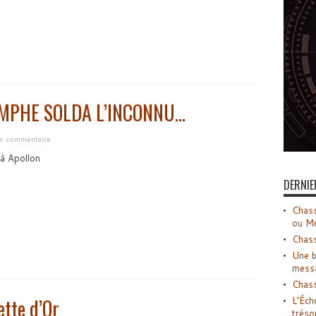
MPHE SOLDA L’INCONNU…
un commentaire
 à Apollon
DERNIE
Chass
ou M
Chass
Une b
mess
Chass
ette d’Or
L’Éch
tréso