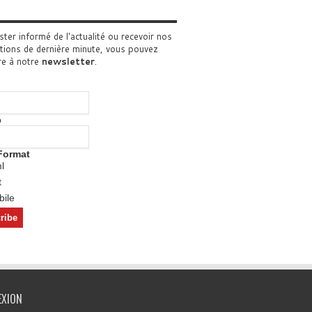
ster informé de l'actualité ou recevoir nos
tions de dernière minute, vous pouvez
re à notre
newsletter
.
o
Format
l
t
ile
EXION