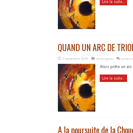
Lire la suite...
QUAND UN ARC DE TRIO
3 septembre 2020
Les énigmes
Laisser 
Alors prête un arc
Lire la suite...
A la poursuite de la Chou