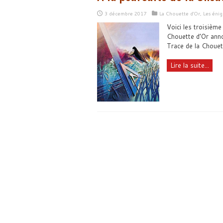
3 décembre 2017
La Chouette d'Or
,
Les éni
Voici les troisième
Chouette d’Or annon
Trace de la Chouet
Lire la suite...