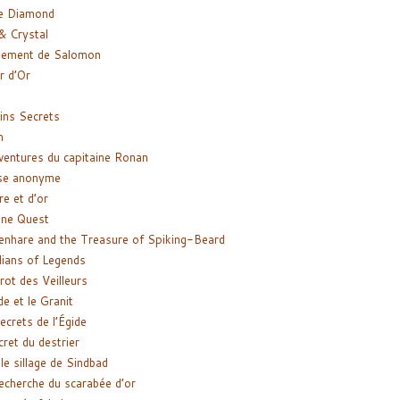
e Diamond
& Crystal
gement de Salomon
ir d’Or
ns Secrets
m
ventures du capitaine Ronan
se anonyme
re et d’or
ne Quest
enhare and the Treasure of Spiking-Beard
ians of Legends
rot des Veilleurs
de et le Granit
ecrets de l’Égide
cret du destrier
le sillage de Sindbad
recherche du scarabée d’or