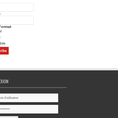
o
Format
l
t
ile
EXION