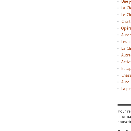
Une j
La Ch
Le Ch
Chart
Opéra
Auror
Les a
La Ch
Autre
Activi
Esca
Chass
Autou
La pe
Pour re
informa
souscri