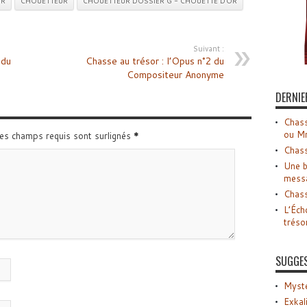
OR
CHOUETTEUR
CHOUETTEUR DOSSIER G - CHOUETTE D'OR
Suivant :
 du
Chasse au trésor : l’Opus n°2 du
Compositeur Anonyme
DERNIE
Chass
ou M
Les champs requis sont surlignés
*
Chass
Une b
mess
Chass
L’Éch
tréso
SUGGE
Myste
Exkal