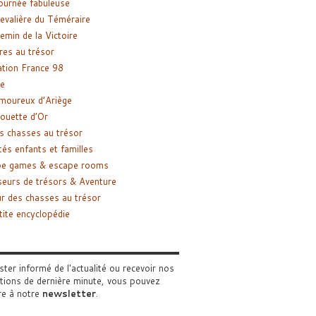
ournée fabuleuse
evalière du Téméraire
emin de la Victoire
res au trésor
tion France 98
e
moureux d’Ariège
ouette d’Or
s chasses au trésor
tés enfants et familles
pe games & escape rooms
eurs de trésors & Aventure
r des chasses au trésor
tite encyclopédie
ster informé de l'actualité ou recevoir nos
tions de dernière minute, vous pouvez
re à notre
newsletter
.