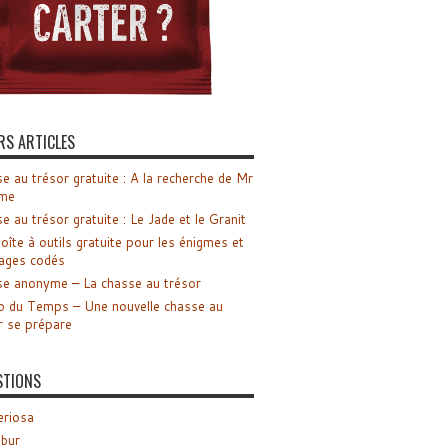
RS ARTICLES
e au trésor gratuite : A la recherche de Mr
me
e au trésor gratuite : Le Jade et le Granit
oîte à outils gratuite pour les énigmes et
ages codés
e anonyme – La chasse au trésor
o du Temps – Une nouvelle chasse au
r se prépare
STIONS
riosa
ibur