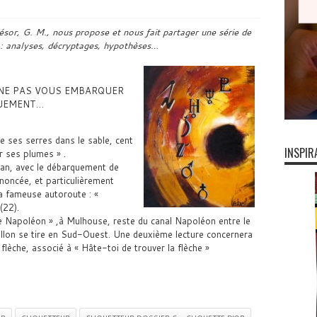
ésor, G. M., nous propose et nous fait partager une série de
r : analyses, décryptages, hypothèses…
E NE PAS VOUS EMBARQUER
UEMENT…
de ses serres dans le sable, cent
INSPIR
er ses plumes » .
uan, avec le débarquement de
noncée, et particulièrement
a fameuse autoroute : «
(22).
ile Napoléon » ,à Mulhouse, reste du canal Napoléon entre le
ollon se tire en Sud-Ouest. Une deuxième lecture concernera
flèche, associé à « Hâte-toi de trouver la flèche »