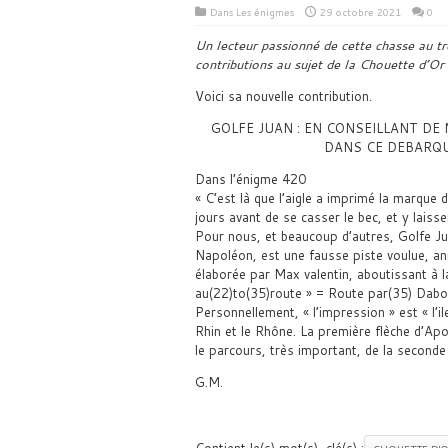
Dans
Les énigmes
29 octobre 2021
0
Un lecteur passionné de cette chasse au tr
contributions au sujet de la Chouette d’O
Voici sa nouvelle contribution.
GOLFE JUAN : EN CONSEILLANT D
DANS CE DEBARQ
Dans l’énigme 420
« C’est là que l’aigle a imprimé la marque 
jours avant de se casser le bec, et y laiss
Pour nous, et beaucoup d’autres, Golfe J
Napoléon, est une fausse piste voulue, an
élaborée par Max valentin, aboutissant à l
au(22)to(35)route » = Route par(35) Dabo
Personnellement, « l’impression » est « l’
Rhin et le Rhône. La première flèche d’Ap
le parcours, très important, de la seconde 
G.M.