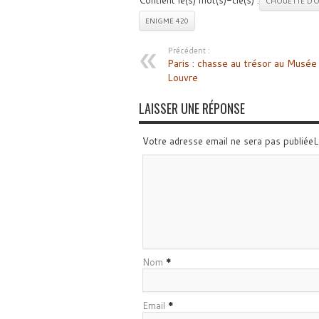
Contient le(s) mot(s)-clé(s) :
CHOUETTE D'
ENIGME 420
Précédent :
Paris : chasse au trésor au Musée
Louvre
LAISSER UNE RÉPONSE
Votre adresse email ne sera pas publiée
Nom
*
Email
*