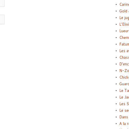
Carin
Gold 
Le ju
L’Elix
Lueur
Chemi
Fatu
Les a
Chas
D’enc
N-Zo
Chick
Guard
Le Ta
Le Ja
Les S
Le se
Dans 
A la 