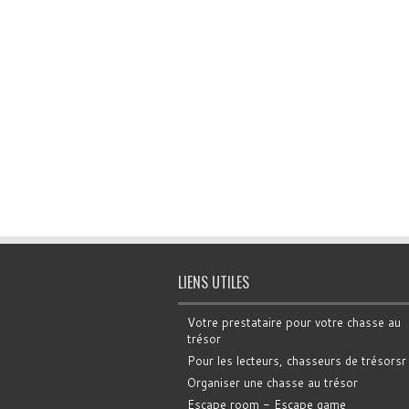
LIENS UTILES
Votre prestataire pour votre chasse au
trésor
Pour les lecteurs, chasseurs de trésorsr
Organiser une chasse au trésor
Escape room - Escape game