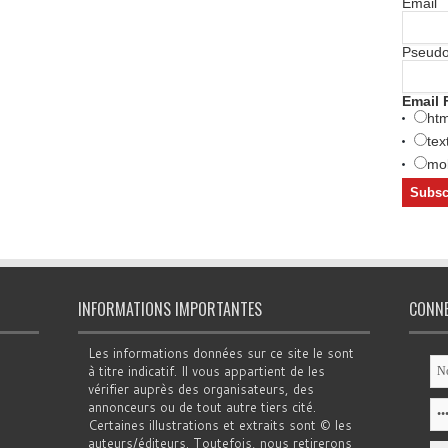
Email
Pseud
Email 
htm
tex
mob
INFORMATIONS IMPORTANTES
CONN
Les informations données sur ce site le sont
à titre indicatif. Il vous appartient de les
vérifier auprès des organisateurs, des
annonceurs ou de tout autre tiers cité.
Certaines illustrations et extraits sont © les
auteurs/éditeurs. Toutefois, nous retirerons