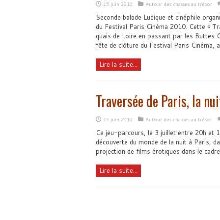
15 juin 2010
Autour des chasses au trésor
Seconde balade Ludique et cinéphile or
du Festival Paris Cinéma 2010. Cette « Tra
quais de Loire en passant par les Buttes C
fête de clôture du Festival Paris Cinéma, a
Lire la suite...
Traversée de Paris, la nui
15 juin 2010
Autour des chasses au trésor
Ce jeu-parcours, le 3 juillet entre 20h et 
découverte du monde de la nuit à Paris, dan
projection de films érotiques dans le cadre
Lire la suite...