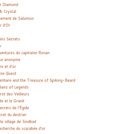
e Diamond
& Crystal
gement de Salomon
ir d’Or
ns Secrets
m
ventures du capitaine Ronan
se anonyme
re et d’or
ne Quest
enhare and the Treasure of Spiking-Beard
ians of Legends
rot des Veilleurs
de et le Granit
ecrets de l’Égide
cret du destrier
le sillage de Sindbad
recherche du scarabée d’or