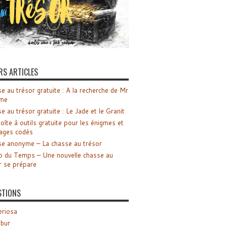
RS ARTICLES
e au trésor gratuite : A la recherche de Mr
me
e au trésor gratuite : Le Jade et le Granit
oîte à outils gratuite pour les énigmes et
ages codés
e anonyme – La chasse au trésor
o du Temps – Une nouvelle chasse au
r se prépare
STIONS
riosa
ibur