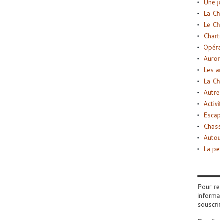
Une j
La Ch
Le Ch
Chart
Opéra
Auror
Les a
La Ch
Autre
Activi
Esca
Chass
Autou
La pe
Pour re
informa
souscri