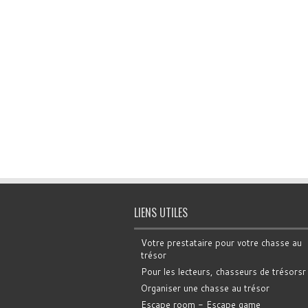
LIENS UTILES
Votre prestataire pour votre chasse au
trésor
Pour les lecteurs, chasseurs de trésorsr
Organiser une chasse au trésor
Escape room - Escape game