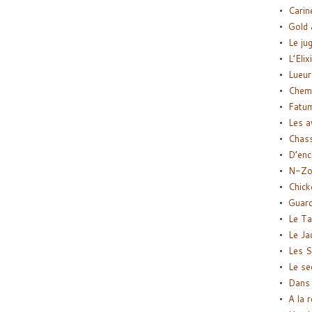
Carin
Gold 
Le ju
L’Elix
Lueur
Chemi
Fatu
Les a
Chas
D’enc
N-Zo
Chick
Guard
Le Ta
Le Ja
Les S
Le se
Dans 
A la 