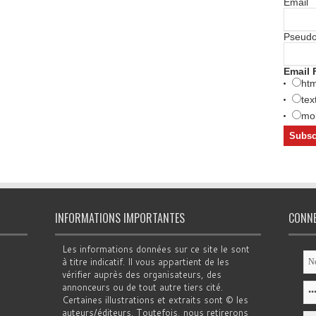
Email
Pseud
Email 
htm
tex
mob
INFORMATIONS IMPORTANTES
CONN
Les informations données sur ce site le sont
à titre indicatif. Il vous appartient de les
vérifier auprès des organisateurs, des
annonceurs ou de tout autre tiers cité.
Certaines illustrations et extraits sont © les
auteurs/éditeurs. Toutefois, nous retirerons