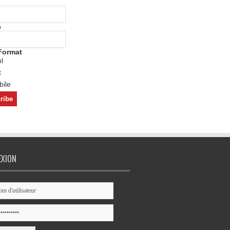
o
Format
l
t
ile
EXION