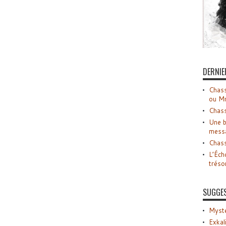
DERNIE
Chass
ou M
Chass
Une b
mess
Chass
L’Éch
tréso
SUGGE
Myste
Exkal