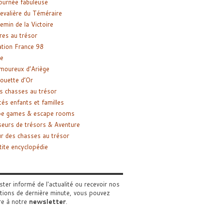
ournée fabuleuse
evalière du Téméraire
emin de la Victoire
res au trésor
tion France 98
e
moureux d’Ariège
ouette d’Or
s chasses au trésor
tés enfants et familles
pe games & escape rooms
eurs de trésors & Aventure
r des chasses au trésor
tite encyclopédie
ster informé de l'actualité ou recevoir nos
tions de dernière minute, vous pouvez
re à notre
newsletter
.