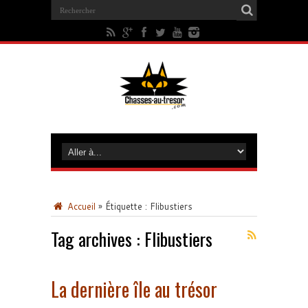
Accueil
»
Étiquette :
Flibustiers
Tag archives :
Flibustiers
La dernière île au trésor