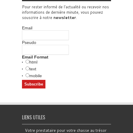
Pour rester informé de l'actualité ou recevoir nos
informations de dernière minute, vous pouvez
souscrire à notre
newsletter
.
Email
Pseudo
Email Format
html
text
mobile
LIENS UTILES
Votre prestataire pour votre chasse au trésor