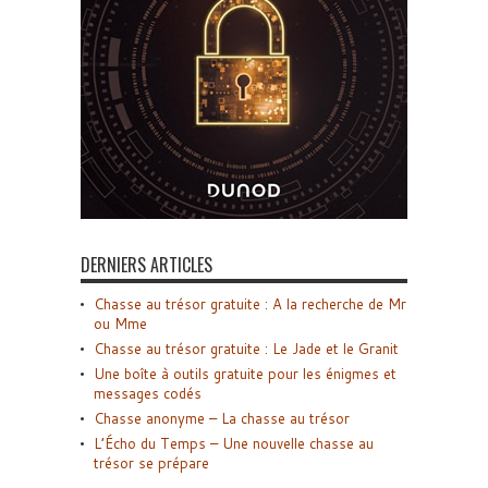
DERNIERS ARTICLES
Chasse au trésor gratuite : A la recherche de Mr
ou Mme
Chasse au trésor gratuite : Le Jade et le Granit
Une boîte à outils gratuite pour les énigmes et
messages codés
Chasse anonyme – La chasse au trésor
L’Écho du Temps – Une nouvelle chasse au
trésor se prépare