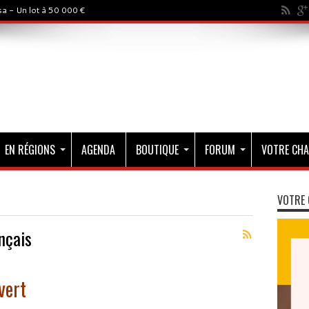
a - Un lot à 50 000 €
EN RÉGIONS
AGENDA
BOUTIQUE
FORUM
VOTRE CHA
VOTRE 
nçais
vert