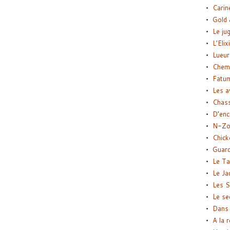
Carin
Gold 
Le ju
L’Elix
Lueur
Chemi
Fatu
Les a
Chas
D’enc
N-Zo
Chick
Guard
Le Ta
Le Ja
Les S
Le se
Dans 
A la 