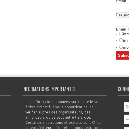
Email
Pseud
Email 
htm
tex
mob
INFORMATIONS IMPORTANTES
CONN
Les informations données sur ce site le sont
à titre indicatif. Il vous appartient de les
vérifier auprès des organisateurs, des
annonceurs ou de tout autre tiers cité.
Certaines illustrations et extraits sont © les
auteurs/éditeurs. Toutefois, nous retirerons