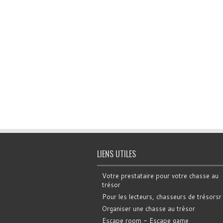
LIENS UTILES
Votre prestataire pour votre chasse au
trésor
Pour les lecteurs, chasseurs de trésorsr
Organiser une chasse au trésor
Escape room - Escape game