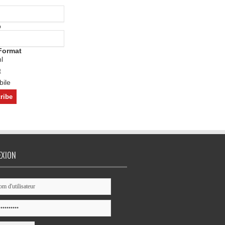
o
Format
l
t
ile
EXION