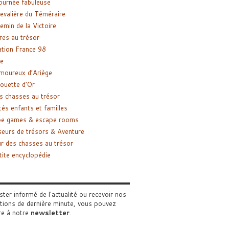
ournée fabuleuse
evalière du Téméraire
emin de la Victoire
res au trésor
tion France 98
e
moureux d’Ariège
ouette d’Or
s chasses au trésor
tés enfants et familles
pe games & escape rooms
eurs de trésors & Aventure
r des chasses au trésor
tite encyclopédie
ster informé de l'actualité ou recevoir nos
tions de dernière minute, vous pouvez
re à notre
newsletter
.