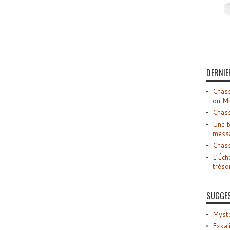
DERNIE
Chass
ou M
Chass
Une b
mess
Chass
L’Éch
tréso
SUGGE
Myste
Exkal