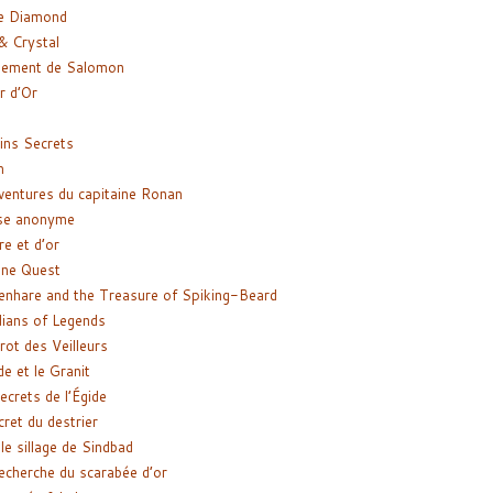
e Diamond
& Crystal
gement de Salomon
ir d’Or
ns Secrets
m
ventures du capitaine Ronan
se anonyme
re et d’or
ne Quest
enhare and the Treasure of Spiking-Beard
ians of Legends
rot des Veilleurs
de et le Granit
ecrets de l’Égide
cret du destrier
le sillage de Sindbad
recherche du scarabée d’or