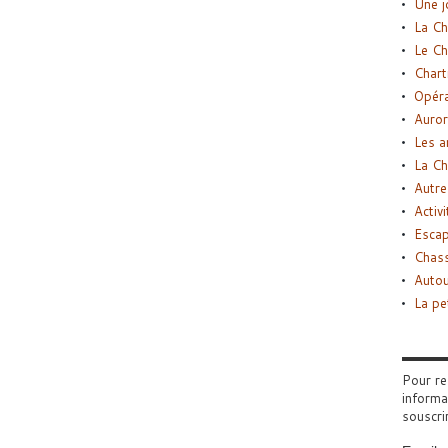
Une j
La Ch
Le Ch
Chart
Opéra
Auror
Les a
La Ch
Autre
Activi
Esca
Chass
Autou
La pe
Pour re
informa
souscri