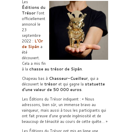
Les
Éditions du
Trésor
l’ont
officiellement
annoncé le
23
septembre
2022 :
L’Or
de Sipán
a
été
découvert.
Cela a mis fin
à la
chasse au trésor de Sipán
.
Chapeau bas à
Chasseur-Cueilleur
, qui a
découvert le
trésor
et qui gagne la
statuette
d’une valeur de 50 000 euros
.
Les Éditions du Trésor indiquent : « Nous
adressons, bien sûr, un immense bravo au
vainqueur, mais aussi à tous les participants qui
ont fait preuve d’une grande ingéniosité et de
beaucoup de ténacité au cours de cette quête… »
Les Éditions du Trésor ont mis en ligne une