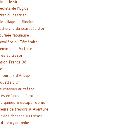
de et le Granit
ecrets de l’Égide
cret du destrier
le sillage de Sindbad
recherche du scarabée d’or
ournée fabuleuse
evalière du Téméraire
emin de la Victoire
res au trésor
tion France 98
e
moureux d’Ariège
ouette d’Or
s chasses au trésor
tés enfants et familles
pe games & escape rooms
eurs de trésors & Aventure
r des chasses au trésor
tite encyclopédie