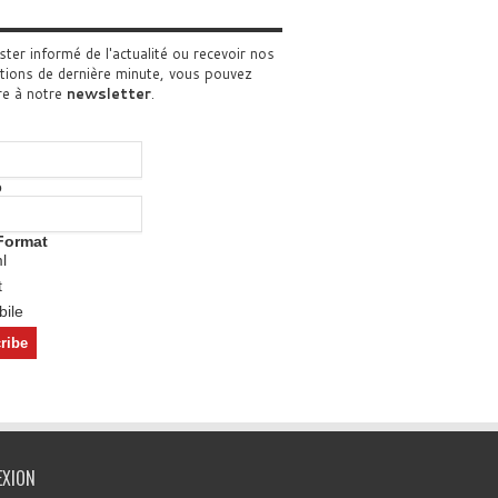
ster informé de l'actualité ou recevoir nos
tions de dernière minute, vous pouvez
re à notre
newsletter
.
o
Format
l
t
ile
EXION