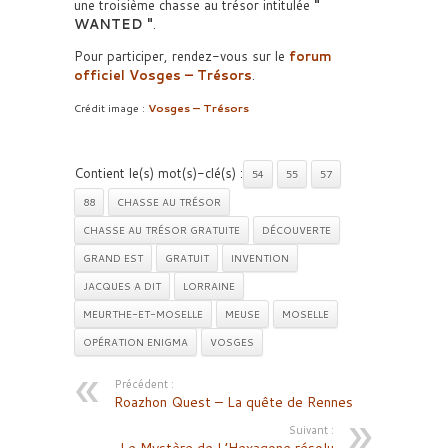
une troisième chasse au trésor intitulée
WANTED
.
Pour participer, rendez-vous sur le
forum
officiel Vosges – Trésors
.
Crédit image :
Vosges – Trésors
Contient le(s) mot(s)-clé(s) :
54
55
57
88
CHASSE AU TRÉSOR
CHASSE AU TRÉSOR GRATUITE
DÉCOUVERTE
GRAND EST
GRATUIT
INVENTION
JACQUES A DIT
LORRAINE
MEURTHE-ET-MOSELLE
MEUSE
MOSELLE
OPÉRATION ENIGMA
VOSGES
Précédent :
Roazhon Quest – La quête de Rennes
Suivant :
Le Mystère de L’Hexagone résolu