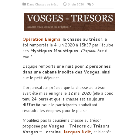
Dans
Chasses au trésor
6 juin 2020
0
Opération Enigma
, la
chasse au trésor
, a
été remportée le 4 juin 2020 à 15h37 par l’équipe
des
Mystiques Moustiques
.
Chapeau bas à
eux !
L’équipe remporte
une nuit pour 2 personnes
dans une cabane insolite des Vosges
, ainsi
que le petit déjeuner.
L’organisateur précise que la chasse au trésor
avait été mise en ligne le 12 mai 2020 (elle a donc
tenu 24 jours) et que la chasse est
toujours
diffusée
pour le participants souhaitant
résoudre les énigmes pour le plaisir.
N’oubliez pas la deuxième chasse au trésor
proposée par
Vosges – Trésors
ou
Trésors –
Vosges – Lorraine
,
Jacques à dit
, et bientôt