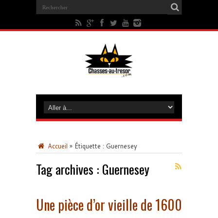
Accueil
»
Étiquette :
Guernesey
Tag archives :
Guernesey
Une pièce d’or vieille de 1600